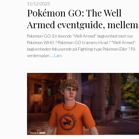
11/12/2025
Pokémon GO: The Well
Armed eventguide, mellem
overraskelser og
Pokémon GO: En lovende “Well Armed” begivenhed med nye
Pokémon WHO ? Pokémon GO trænere.Hvad ? “Well Armed”-
udfordringer!
begivenheden fokuserede på Fighting-type Pokémon.Eller ? På
verdensplan …
Læs