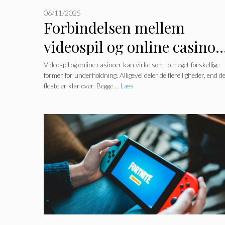
06/11/2025
Forbindelsen mellem
videospil og online ca
Videospil og online casinoer kan virke som to meget forskellige
former for underholdning. Alligevel deler de flere ligheder, end d
fleste er klar over. Begge …
Læs