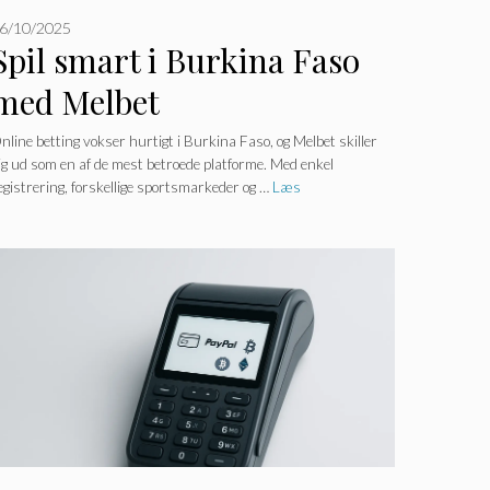
6/10/2025
Spil smart i Burkina Faso
med Melbet
nline betting vokser hurtigt i Burkina Faso, og Melbet skiller
ig ud som en af ​​de mest betroede platforme. Med enkel
egistrering, forskellige sportsmarkeder og …
Læs