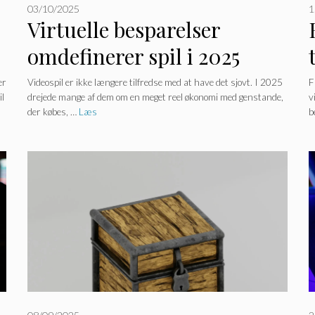
03/10/2025
1
Virtuelle besparelser
omdefinerer spil i 2025
(mere end nogensinde)
er
Videospil er ikke længere tilfredse med at have det sjovt. I 2025
F
il
drejede mange af dem om en meget reel økonomi med genstande,
v
der købes, …
Læs
b