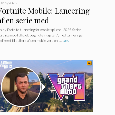
0/12/2025
Fortnite Mobile: Lancering
af en serie med
spektakulære finaler og nye
n ny Fortnite-turnering for mobile spillere i 2025 Serien
ortnite mobil officielt begyndte i kapitel 7, med turneringer
udfordringer!
edikeret til spillere af den mobile version. …
Læs