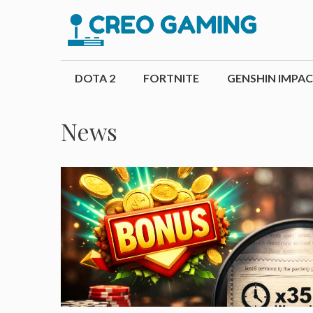
Hop
til
indhold
DOTA 2
FORTNITE
GENSHIN IMPA
News