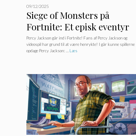
09/12/2025
Siege of Monsters på
Fortnite: Et episk eventyr
tager spillere med på!
Percy Jackson går ind i Fortnite! Fans af Percy Jackson og
videospil har grund til at være henrykte! I går kunne spillerne
opdage Percy Jackson: …
Læs