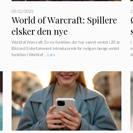
05/12/2025
2
World of Warcraft: Spillere
elsker den nye
boligfunktion, men der
World of Warcraft: En ny funktion, der har været ventet i 20 år
I
Blizzard Entertainment introducerede for nylig en længe ventet
m
venter dem en fælde.
funktion i World of …
Læs
d