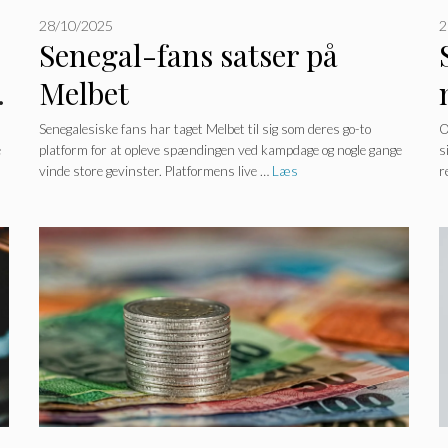
28/10/2025
2
Senegal-fans satser på
sinoer
Melbet
Senegalesiske fans har taget Melbet til sig som deres go-to
O
e
platform for at opleve spændingen ved kampdage og nogle gange
s
vinde store gevinster. Platformens live …
Læs
r