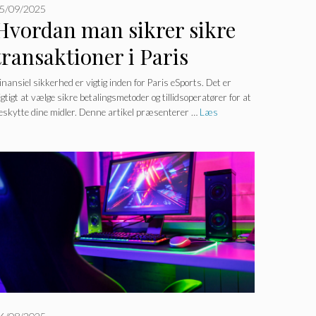
5/09/2025
Hvordan man sikrer sikre
transaktioner i Paris
eSports
inansiel sikkerhed er vigtig inden for Paris eSports. Det er
igtigt at vælge sikre betalingsmetoder og tillidsoperatører for at
eskytte dine midler. Denne artikel præsenterer …
Læs