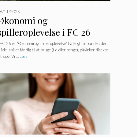
6/11/2025
Økonomi og
spilleroplevelse i FC 26
 FC 26 er “Økonomi og spilleroplevelse” tydeligt forbundet: den
åde, spillet får dig til at bruge (tid eller penge), påvirker direkte
it sjov. Vi …
Læs