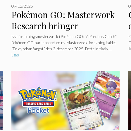
09/12/2025
0
Pokémon GO: Masterwork
Research bringer
spændende udfordringer
Nyt forskningsmesterværk i Pokémon GO: “A Precious Catch”
R
Pokémon GO har lanceret en ny Masterwork-forskning kaldet
O
og sjældne belønninger.
“En dyrebar fangst” den 2. december 2025. Dette initiativ …
i
Læs