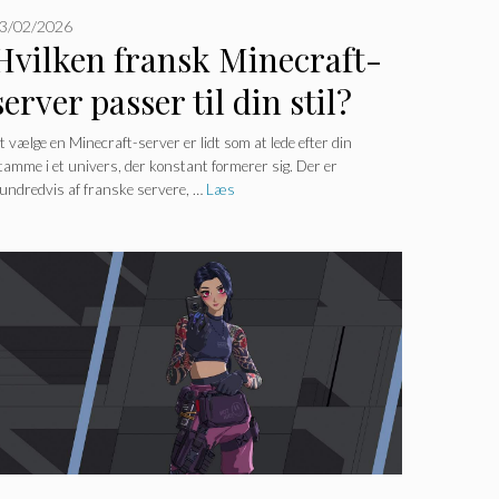
3/02/2026
Hvilken fransk Minecraft-
server passer til din stil?
t vælge en Minecraft-server er lidt som at lede efter din
tamme i et univers, der konstant formerer sig. Der er
undredvis af franske servere, …
Læs