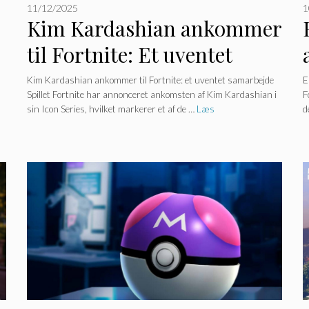
11/12/2025
1
Kim Kardashian ankommer
til Fortnite: Et uventet
samarbejde med
Kim Kardashian ankommer til Fortnite: et uventet samarbejde
E
Spillet Fortnite har annonceret ankomsten af ​​Kim Kardashian i
F
overraskelser!
sin Icon Series, hvilket markerer et af de …
Læs
d