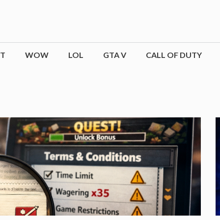
CT
WOW
LOL
GTA V
CALL OF DUTY