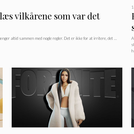
1
læs vilkårene som var det
ger altid sammen med nogle regler. Det er ikke for at irritere, det …
A
s
h