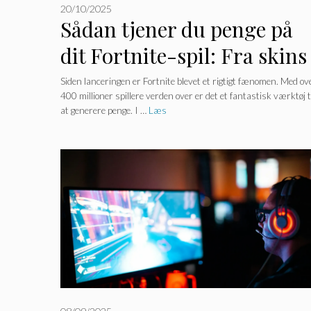
20/10/2025
Sådan tjener du penge på
dit Fortnite-spil: Fra skins
til indholdsoprettelse
Siden lanceringen er Fortnite blevet et rigtigt fænomen. Med ov
400 millioner spillere verden over er det et fantastisk værktøj t
at generere penge. I …
Læs