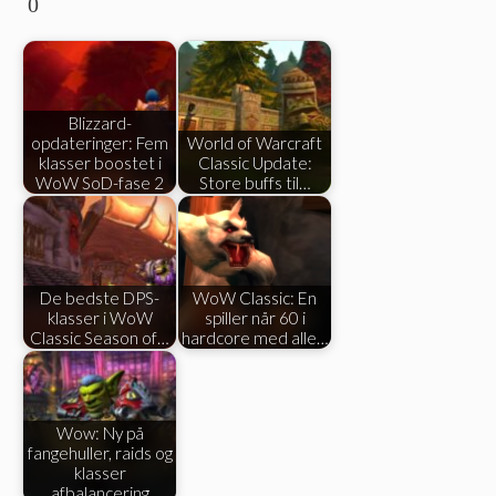
0
Blizzard-
opdateringer: Fem
World of Warcraft
klasser boostet i
Classic Update:
WoW SoD-fase 2
Store buffs til…
De bedste DPS-
WoW Classic: En
klasser i WoW
spiller når 60 i
Classic Season of…
hardcore med alle…
Wow: Ny på
fangehuller, raids og
klasser
afbalancering