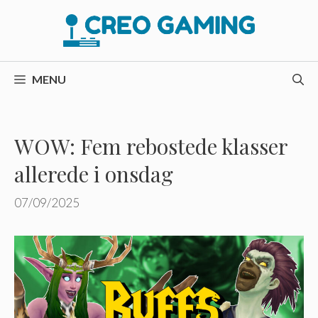
Hop
til
indhold
MENU
WOW: Fem rebostede klasser
allerede i onsdag
07/09/2025