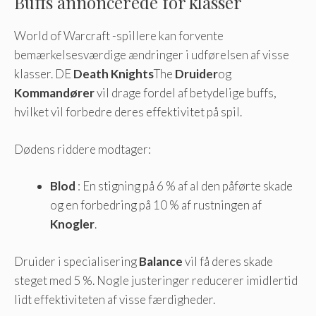
Buffs annoncerede for klasser
World of Warcraft -spillere kan forvente
bemærkelsesværdige ændringer i udførelsen af ​​visse
klasser. DE
Death Knights
The
Druider
og
Kommandører
vil drage fordel af betydelige buffs,
hvilket vil forbedre deres effektivitet på spil.
Dødens riddere modtager:
Blod
: En stigning på 6 % af al den påførte skade
og en forbedring på 10 % af rustningen af
Knogler
.
Druider i specialisering
Balance
vil få deres skade
steget med 5 %. Nogle justeringer reducerer imidlertid
lidt effektiviteten af ​​visse færdigheder.