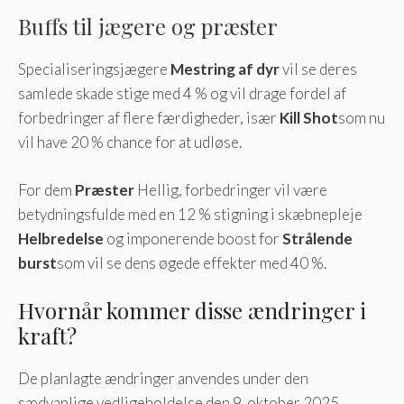
Buffs til jægere og præster
Specialiseringsjægere
Mestring af dyr
vil se deres
samlede skade stige med 4 % og vil drage fordel af
forbedringer af flere færdigheder, især
Kill Shot
som nu
vil have 20 % chance for at udløse.
For dem
Præster
Hellig, forbedringer vil være
betydningsfulde med en 12 % stigning i skæbnepleje
Helbredelse
og imponerende boost for
Strålende
burst
som vil se dens øgede effekter med 40 %.
Hvornår kommer disse ændringer i
kraft?
De planlagte ændringer anvendes under den
sædvanlige vedligeholdelse den 9. oktober 2025.