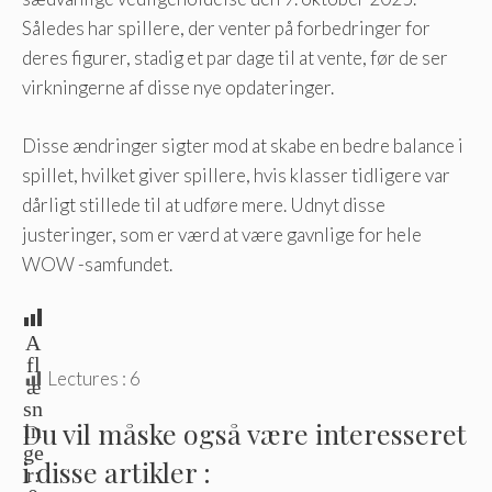
Således har spillere, der venter på forbedringer for
deres figurer, stadig et par dage til at vente, før de ser
virkningerne af disse nye opdateringer.
Disse ændringer sigter mod at skabe en bedre balance i
spillet, hvilket giver spillere, hvis klasser tidligere var
dårligt stillede til at udføre mere. Udnyt disse
justeringer, som er værd at være gavnlige for hele
WOW -samfundet.
A
fl
Lectures :
6
æ
sn
Du vil måske også være interesseret
in
ge
i disse artikler :
r: