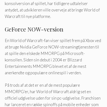
konsolversion af spillet, har tidligere udtalelser
antydet, at udvikleren ville overveje at bringe World of
Warcraft til nye platforme.
GeForce NOW-version
En World of Warcraft-fan viser spillet frem på Xbox ved
at bruge Nvidia GeForce NOW-streamingtjenesten til
at spille den elskede MMORPG på Microsoft-
konsollen. Siden sin debut i 2004 er Blizzard
Entertainments MMORPG blevet et af de mest
anerkendte og populære onlinespil i verden.
På trods af at det er en af ​​de mest populære
MMORPG’er, har World of Warcraft aldrig set en
officiel udgivelse uden for sin pc-udgivelse. Franchisen
har lanceret en række spinoffs på mobile enheder som