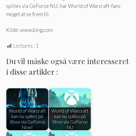
spilles via GeForce NU, har World of Warcraft-fans
meget at se frem til.
Kilde: www.bing.com
Lectures :
1
Du vil måske også være interesseret
i disse artikler :
World of Warcraft
World of Warcraft
kan nu spilles på
kan nu spilles på
Xbox via GeForce
Xbox via GeForce
Now!
NU