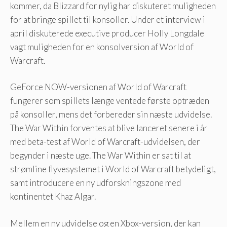
kommer, da Blizzard for nylig har diskuteret muligheden
for at bringe spillet til konsoller. Under et interview i
april diskuterede executive producer Holly Longdale
vagt muligheden for en konsolversion af World of
Warcraft.
GeForce NOW-versionen af ​​World of Warcraft
fungerer som spillets længe ventede første optræden
på konsoller, mens det forbereder sin næste udvidelse.
The War Within forventes at blive lanceret senere i år
med beta-test af World of Warcraft-udvidelsen, der
begynder i næste uge. The War Within er sat til at
strømline flyvesystemet i World of Warcraft betydeligt,
samt introducere en ny udforskningszone med
kontinentet Khaz Algar.
Mellem en ny udvidelse og en Xbox-version, der kan