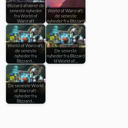
Blizzard afslører de
seneste nyheder
World of Warcraft:
fra World of
de seneste
Warcraft
nyheder fra Blizzard
World of Warcraft:
de seneste
De seneste
nyheder fra
nyheder fra Blizzard
Blizzard…
til World of…
De seneste World
of Warcraft-
nyheder fra
Blizzard…