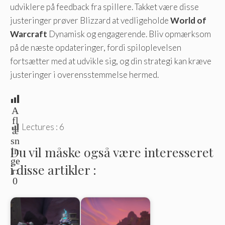
udviklere på feedback fra spillere. Takket være disse
justeringer prøver Blizzard at vedligeholde
World of
Warcraft
Dynamisk og engagerende. Bliv opmærksom
på de næste opdateringer, fordi spiloplevelsen
fortsætter med at udvikle sig, og din strategi kan kræve
justeringer i overensstemmelse hermed.
A
fl
Lectures :
6
æ
sn
Du vil måske også være interesseret
in
ge
i disse artikler :
r:
0