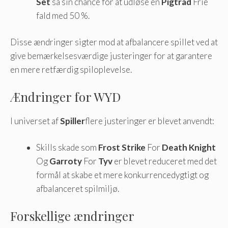
Set
så sin chance for at udløse en
Pigtråd
Frie
fald med 50 %.
Disse ændringer sigter mod at afbalancere spillet ved at
give bemærkelsesværdige justeringer for at garantere
en mere retfærdig spiloplevelse.
Ændringer for WYD
I universet af
Spiller
flere justeringer er blevet anvendt:
Skills skade som
Frost Strike
For
Death Knight
Og
Garroty
For
Tyv
er blevet reduceret med det
formål at skabe et mere konkurrencedygtigt og
afbalanceret spilmiljø.
Forskellige ændringer