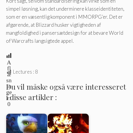
Kort sagt, selvom standardisering kan virke som en
simpel løsning, kan det underminere klasseidentiteten,
som er en væsentlig komponent i MMORPG’er. Det er
afgørende, at Blizzard husker vigtigheden af ​​
mangfoldighed i pansersætdesign for at bevare World
of Warcrafts langsigtede appel.
A
fl
Lectures :
8
æ
sn
Du vil måske også være interesseret
in
ge
i disse artikler :
r:
0