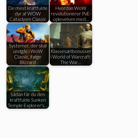
De mest kraftfulde
Hvordan WoW
dyr af WOW
revolutionerer PvE-
Cataclysm Classic
oplevelsen med…
Systemer, der skal
undgås i WoW
Klassesætbonusser
Classic, ifølge
i World of Warcraft:
Blizzard
The War…
Sådan får du den
kraftfulde Sunken
Temple Explorer's…