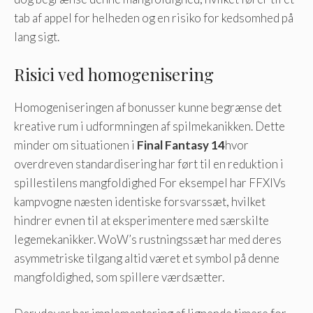
tab af appel for helheden og en risiko for kedsomhed på
lang sigt.
Risici ved homogenisering
Homogeniseringen af ​​bonusser kunne begrænse det
kreative rum i udformningen af ​​spilmekanikken. Dette
minder om situationen i
Final Fantasy 14
hvor
overdreven standardisering har ført til en reduktion i
spillestilens mangfoldighed For eksempel har FFXIVs
kampvogne næsten identiske forsvarssæt, hvilket
hindrer evnen til at eksperimentere med særskilte
legemekanikker. WoW’s rustningssæt har med deres
asymmetriske tilgang altid været et symbol på denne
mangfoldighed, som spillere værdsætter.