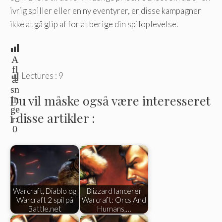
ivrig spiller eller en ny eventyrer, er disse kampagner
ikke at gå glip af for at berige din spiloplevelse.
A
fl
Lectures :
9
æ
sn
Du vil måske også være interesseret
in
ge
i disse artikler :
r:
0
Warcraft, Diablo og
Blizzard lancerer
Warcraft 2 spil på
Warcraft: Orcs And
Battle.net
Humans,…