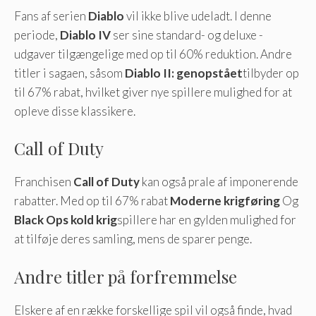
Fans af serien
Diablo
vil ikke blive udeladt. I denne
periode,
Diablo IV
ser sine standard- og deluxe -
udgaver tilgængelige med op til 60% reduktion. Andre
titler i sagaen, såsom
Diablo II: genopstået
tilbyder op
til 67% rabat, hvilket giver nye spillere mulighed for at
opleve disse klassikere.
Call of Duty
Franchisen
Call of Duty
kan også prale af imponerende
rabatter. Med op til 67% rabat
Moderne krigføring
Og
Black Ops kold krig
spillere har en gylden mulighed for
at tilføje deres samling, mens de sparer penge.
Andre titler på forfremmelse
Elskere af en række forskellige spil vil også finde, hvad