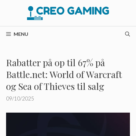
Hop
til
indhold
MENU
Rabatter på op til 67% på
Battle.net: World of Warcraft
og Sea of ​​Thieves til salg
09/10/2025