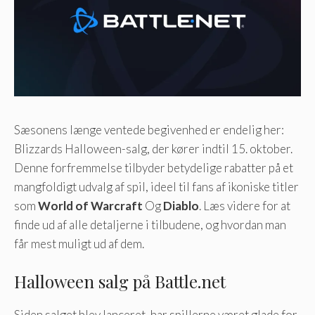
Sæsonens længe ventede begivenhed er endelig her:
Blizzards Halloween-salg, der kører indtil 15. oktober.
Denne forfremmelse tilbyder betydelige rabatter på et
mangfoldigt udvalg af spil, ideel til fans af ikoniske titler
som
World of Warcraft
Og
Diablo
. Læs videre for at
finde ud af alle detaljerne i tilbudene, og hvordan man
får mest muligt ud af dem.
Halloween salg på Battle.net
Siden salget blev lanceret, har spillerne været glade for