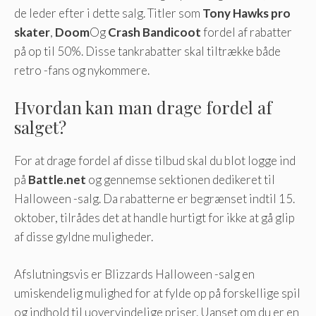
de leder efter i dette salg. Titler som
Tony Hawks pro
skater
,
Doom
Og
Crash Bandicoot
fordel af rabatter
på op til 50%. Disse tankrabatter skal tiltrække både
retro -fans og nykommere.
Hvordan kan man drage fordel af
salget?
For at drage fordel af disse tilbud skal du blot logge ind
på
Battle.net
og gennemse sektionen dedikeret til
Halloween -salg. Da rabatterne er begrænset indtil 15.
oktober, tilrådes det at handle hurtigt for ikke at gå glip
af disse gyldne muligheder.
Afslutningsvis er Blizzards Halloween -salg en
umiskendelig mulighed for at fylde op på forskellige spil
og indhold til uovervindelige priser. Uanset om du er en