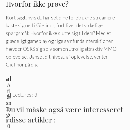
Hvorfor ikke prøve?
Kort sagt, hvis du har set dine foretrukne streamere
kaste sig ned i Gielinor, forbliver det virkelige
spørgsmål: Hvorfor ikke slutte sig til dem? Med et
glædeligt gameplay og rige samfundsinteraktioner
hævder OSRS sig selv som en utrolig attraktiv MMO -
oplevelse. Uanset dit niveau af oplevelse, venter
Gielinor på dig.
A
fl
Lectures :
3
æ
sn
Du vil måske også være interesseret
in
ge
i disse artikler :
r:
0