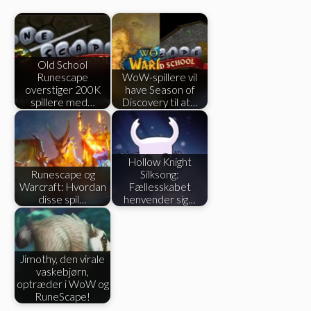
Old School
Runescape
WoW-spillere vil
overstiger 200K
have Season of
spillere med…
Discovery til at…
Hollow Knight
Runescape og
Silksong:
Warcraft: Hvordan
Fællesskabet
disse spil…
henvender sig…
Jimothy, den virale
vaskebjørn,
optræder i WoW og
RuneScape!