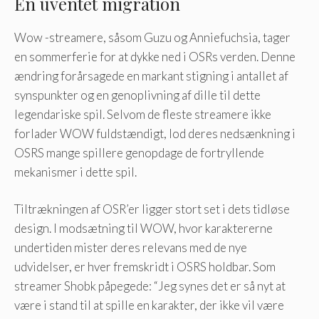
En uventet migration
Wow -streamere, såsom Guzu og Anniefuchsia, tager
en sommerferie for at dykke ned i OSRs verden. Denne
ændring forårsagede en markant stigning i antallet af
synspunkter og en genoplivning af dille til dette
legendariske spil. Selvom de fleste streamere ikke
forlader WOW fuldstændigt, lod deres nedsænkning i
OSRS mange spillere genopdage de fortryllende
mekanismer i dette spil.
Tiltrækningen af OSR’er ligger stort set i dets tidløse
design. I modsætning til WOW, hvor karaktererne
undertiden mister deres relevans med de nye
udvidelser, er hver fremskridt i OSRS holdbar. Som
streamer Shobk påpegede: “Jeg synes det er så nyt at
være i stand til at spille en karakter, der ikke vil være