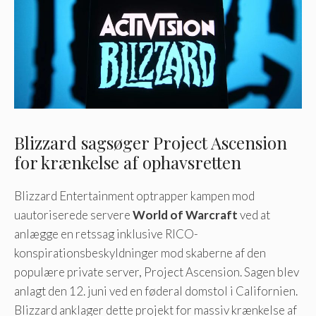
Blizzard sagsøger Project Ascension
for krænkelse af ophavsretten
Blizzard Entertainment optrapper kampen mod
uautoriserede servere
World of Warcraft
ved at
anlægge en retssag inklusive RICO-
konspirationsbeskyldninger mod skaberne af den
populære private server, Project Ascension. Sagen blev
anlagt den 12. juni ved en føderal domstol i Californien.
Blizzard anklager dette projekt for massiv krænkelse af