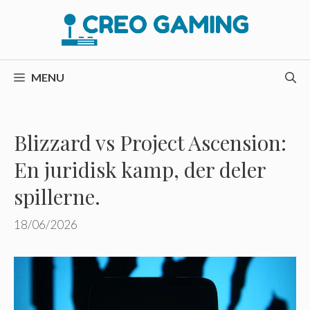
Hop
til
indhold
MENU
Blizzard vs Project Ascension:
En juridisk kamp, ​​der deler
spillerne.
18/06/2026