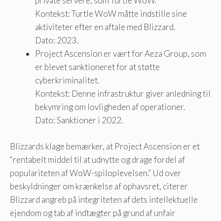
private servere, som Turtle WoW.
Kontekst: Turtle WoW måtte indstille sine
aktiviteter efter en aftale med Blizzard.
Dato: 2023.
Project Ascension er vært for Aeza Group, som
er blevet sanktioneret for at støtte
cyberkriminalitet.
Kontekst: Denne infrastruktur giver anledning til
bekymring om lovligheden af ​​operationer.
Dato: Sanktioner i 2022.
Blizzards klage bemærker, at Project Ascension er et
“rentabelt middel til at udnytte og drage fordel af
populariteten af ​​WoW-spiloplevelsen.” Ud over
beskyldninger om krænkelse af ophavsret, citerer
Blizzard angreb på integriteten af ​​dets intellektuelle
ejendom og tab af indtægter på grund af unfair