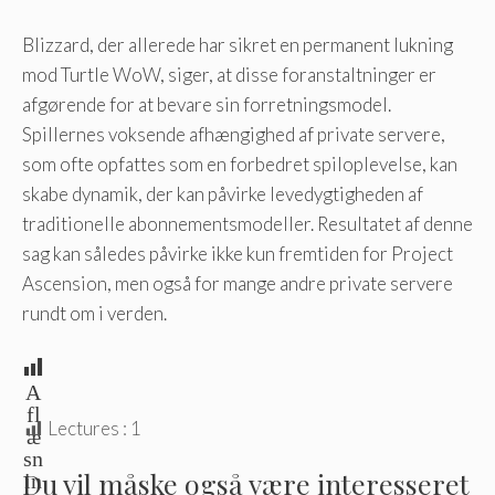
Blizzard, der allerede har sikret en permanent lukning
mod Turtle WoW, siger, at disse foranstaltninger er
afgørende for at bevare sin forretningsmodel.
Spillernes voksende afhængighed af private servere,
som ofte opfattes som en forbedret spiloplevelse, kan
skabe dynamik, der kan påvirke levedygtigheden af ​​
traditionelle abonnementsmodeller. Resultatet af denne
sag kan således påvirke ikke kun fremtiden for Project
Ascension, men også for mange andre private servere
rundt om i verden.
A
fl
Lectures :
1
æ
sn
Du vil måske også være interesseret
in