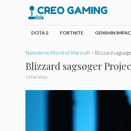
Hop
til
indhold
DOTA 2
FORTNITE
GENSHIN IMPA
Nyhederne World of Warcraft
>
Blizzard sagsøge
Blizzard sagsøger Proje
13/06/2026