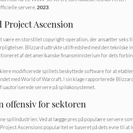
fficielle servere.
2023
.
d Project Ascension
t være en storstilet copyright-operation, der ansætter seks t
pligtelser. Blizzard udtrykte utilfredshed med den tekniske in
tioneret af det amerikanske finansministerium for dets forbind
lere modificerede spillets beskyttede software for at etablere
det med World of Warcraft. I sin klage rapporterede Blizzard
af uautoriserede servere på spiløkosystemet.
 offensiv for sektoren
ne spilindustrien. Ved at lægge pres på populære servere som
. Project Ascensions popularitet er baseret på dets evne til at