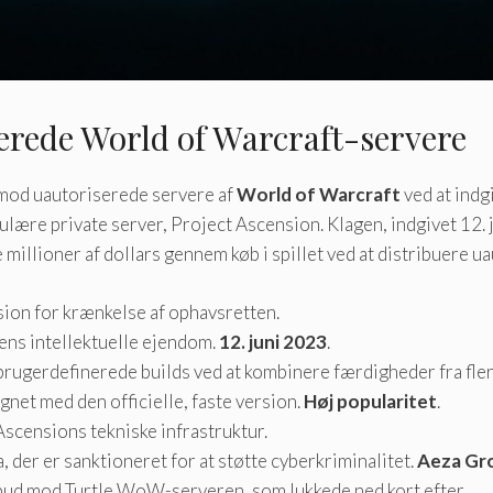
erede World of Warcraft-servere
 mod uautoriserede servere af
World of Warcraft
ved at indg
re private server, Project Ascension. Klagen, indgivet 12. ju
illioner af dollars gennem køb i spillet ved at distribuere u
sion for krænkelse af ophavsretten.
dens intellektuelle ejendom.
12. juni 2023
.
 brugerdefinerede builds ved at kombinere færdigheder fra fler
net med den officielle, faste version.
Høj popularitet
.
Ascensions tekniske infrastruktur.
, der er sanktioneret for at støtte cyberkriminalitet.
Aeza Gr
orbud mod Turtle WoW-serveren, som lukkede ned kort efter.