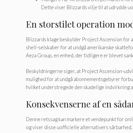
Dette viser Blizzards vilje til at udrydde uo
En storstilet operation mo
Blizzards klage beskylder Project Ascension for a
shell-selskaber for at undgå amerikanske skattefor
Aeza Group, en enhed, der tidligere er blevet sank
Beskyldningerne siger, at Project Ascension-udvik
mulighed for at undgå abonnementsgebyrer forbun
hvilket understregede den skadelige indvirkning 
Konsekvenserne af en sådan
Denne retssag kan markere et vendepunkt for onli
og viser disse uofficielle alternativers sårbarhed