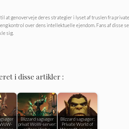
il at genoverveje deres strategier i lyset af truslen fra priva
treng kontrol over dens intellektuelle ejendom. Fans af disse s
le sig.
et i disse artikler :
agsøger
Blizzard sagsøger
Blizzard sagsøger:
t WoW-
privat WoW-server:
Private World of