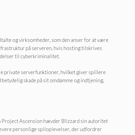
iltalte og virksomheder, som den anser for at være
frastruktur på serveren, hvis hosting tilskrives
elser til cyberkriminalitet.
 private serverfunktioner, hvilket giver spillere
 betydelig skade på sit omdømme og indtjening,
 Project Ascension hævder Blizzard sin autoritet
 levere personlige spiloplevelser, der udfordrer