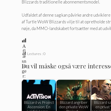
Blizzards traditionelle abonnementsmodel.
Udfaldet af denne sag kan påvirke andre udviklere t
af ​​Turtle WoW Blizzards vilje til at opretholde s
nøje, da MMO-landskabet fortsætter med at udvik
A
fl
Lectures :
0
æ
sn
Du vil måske også være interesser
in
ge
r:
0
Blizzard vs Project
Blizzard angriber
Blizzard s
Ascension: En
den private WoW
en priva