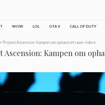
CT
WOW
LOL
GTA V
CALL OF DUTY
r Project Ascension: Kampen om ophavsret raser videre.
ct Ascension: Kampen om ophav