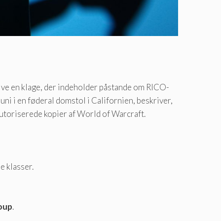
ive en klage, der indeholder påstande om RICO-
ni i en føderal domstol i Californien, beskriver,
autoriserede kopier af World of Warcraft.
e klasser.
oup
.