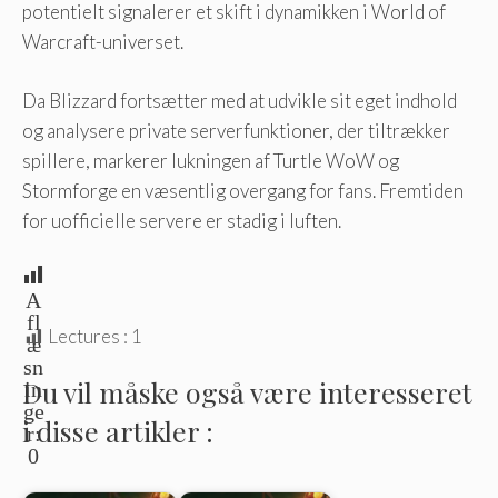
potentielt signalerer et skift i dynamikken i World of
Warcraft-universet.
Da Blizzard fortsætter med at udvikle sit eget indhold
og analysere private serverfunktioner, der tiltrækker
spillere, markerer lukningen af ​​Turtle WoW og
Stormforge en væsentlig overgang for fans. Fremtiden
for uofficielle servere er stadig i luften.
A
fl
Lectures :
1
æ
sn
Du vil måske også være interesseret
in
ge
i disse artikler :
r:
0