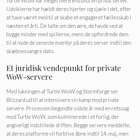
Turtle WoW var meget mere end blot en privat server.
Udviklerne har hældt deres hjerter og sjæle i det, efter
at have været med til at skabe et engageret fællesskab i
næsten et årti. De talte om den ære, de havde ved at
bygge minder med spillerne, mens de opfordrede dem
til at nyde de seneste eventyr på deres server indtil den
skæbnesvangre dato.
Et juridisk vendepunkt for private
WoW-servere
Med lukningen af ​​Turtle WoW og Stormforge ser
Blizzard ud til at intensivere sin kamp mod private
servere. Processen begyndte sidste år med en retssag
mod Turtle WoW, som kulminerede i et forlig, der
angiveligt indstillede driften. Begge servere meddelte,
at deres platforme vil forblive åbne indtil 14. maj, men