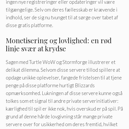
ingen nye registreringer eller opdateringer vil være
tilgængelige. Selv om deres fællesskab er krævende i
indhold, ser de sig nu tvunget til at sørge over tabet af
disse gratis platforme.
Monetisering og lovlighed: en rød
linje svær at krydse
Sagen med Turtle WoW og Stormforge illustrerer et
delikat dilemma. Selvom disse servere tillod spillere at
opdage unikke oplevelser, fangede fristelsen til at tjene
penge på disse platforme hurtigt Blizzards
opmærksomhed. Lukningen af ​​disse servere kunne også
tolkes som et signal til andre private serverinitiativer:
kærlighed til spil er ikke nok, hvis overskud er på spil. På
grund af denne hårde lovgivning står mange private
servere over for usikkerhed om deres fremtid, hvilket