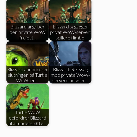
Blizzard angriber
Blizzard sagsøger
den private WoW
privat WoW-server:
Project…
spillere i limbo.
Blizzard annoncerer
Blizzard: Retssag
slutningen på Turtle
mod private WoW-
WoW: en…
servere udløser…
Turtle WoW
opfordrer Blizzard
til at understøtte…