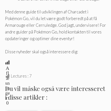
Med denne guide til udviklingen af ​​Charcadet i
Pokémon Go, vil du let være godt forberedt på at få
Armarouge eller Cerruledge. God jagt, undervisere! For
andre guider på Pokémon Go, hold kontakten til vores
opdateringer og optimer dine eventyr!
Disse nyheder skal også interessere dig:
A
fl
Lectures :
7
æ
sn
Du vil måske også være interesseret
in
ge
i disse artikler :
r:
0