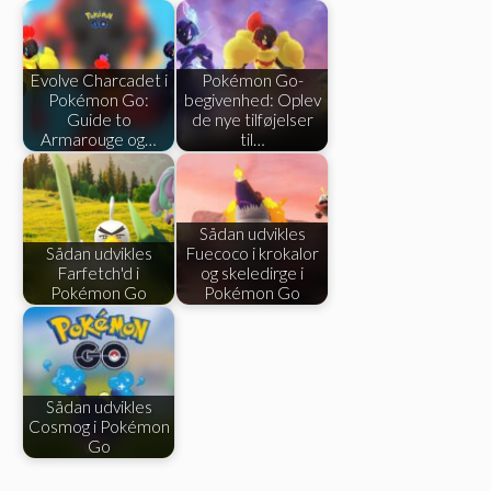
Evolve Charcadet i
Pokémon Go-
Pokémon Go:
begivenhed: Oplev
Guide to
de nye tilføjelser
Armarouge og…
til…
Sådan udvikles
Sådan udvikles
Fuecoco i krokalor
Farfetch'd i
og skeledirge i
Pokémon Go
Pokémon Go
Sådan udvikles
Cosmog i Pokémon
Go