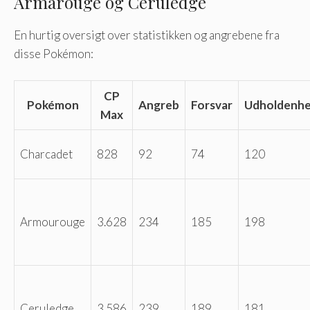
Armarouge og Ceruledge
En hurtig oversigt over statistikken og angrebene fra
disse Pokémon:
CP
Pokémon
Angreb
Forsvar
Udholdenh
Max
Charcadet
828
92
74
120
Armourouge
3.628
234
185
198
Ceruledge
3.586
239
189
181