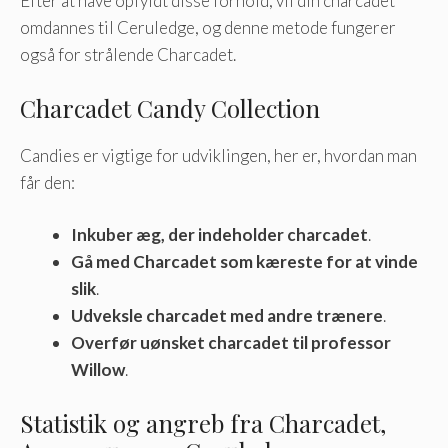
Efter at have opfyldt disse forhold, vil din charcadet
omdannes til Ceruledge, og denne metode fungerer
også for strålende Charcadet.
Charcadet Candy Collection
Candies er vigtige for udviklingen, her er, hvordan man
får den:
Inkuber æg, der indeholder charcadet
.
Gå med Charcadet som kæreste for at vinde
slik
.
Udveksle charcadet med andre trænere
.
Overfør uønsket charcadet til professor
Willow
.
Statistik og angreb fra Charcadet,