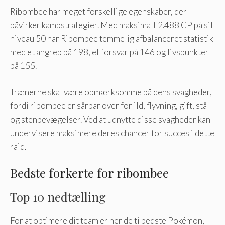
Ribombee har meget forskellige egenskaber, der
påvirker kampstrategier. Med maksimalt 2.488 CP på sit
niveau 50 har Ribombee temmelig afbalanceret statistik
med et angreb på 198, et forsvar på 146 og livspunkter
på 155.
Trænerne skal være opmærksomme på dens svagheder,
fordi ribombee er sårbar over for ild, flyvning, gift, stål
og stenbevægelser. Ved at udnytte disse svagheder kan
undervisere maksimere deres chancer for succes i dette
raid.
Bedste forkerte for ribombee
Top 10 nedtælling
For at optimere dit team er her de ti bedste Pokémon,