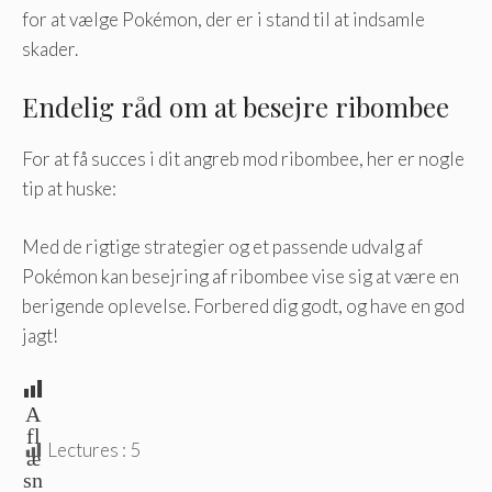
for at vælge Pokémon, der er i stand til at indsamle
skader.
Endelig råd om at besejre ribombee
For at få succes i dit angreb mod ribombee, her er nogle
tip at huske:
Med de rigtige strategier og et passende udvalg af
Pokémon kan besejring af ribombee vise sig at være en
berigende oplevelse. Forbered dig godt, og have en god
jagt!
A
fl
Lectures :
5
æ
sn