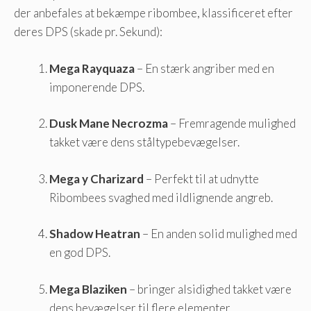
der anbefales at bekæmpe ribombee, klassificeret efter
deres DPS (skade pr. Sekund):
Mega Rayquaza
– En stærk angriber med en
imponerende DPS.
Dusk Mane Necrozma
– Fremragende mulighed
takket være dens ståltypebevægelser.
Mega y Charizard
– Perfekt til at udnytte
Ribombees svaghed med ildlignende angreb.
Shadow Heatran
– En anden solid mulighed med
en god DPS.
Mega Blaziken
– bringer alsidighed takket være
dens bevægelser til flere elementer.