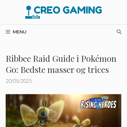
Hop
til
indhold
MENU
Ribbee Raid Guide i Pokémon
Go: Bedste masser og trices
20/05/2025