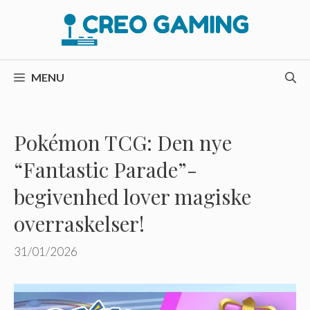
Hop
til
indhold
MENU
Pokémon TCG: Den nye
“Fantastic Parade”-
begivenhed lover magiske
overraskelser!
31/01/2026