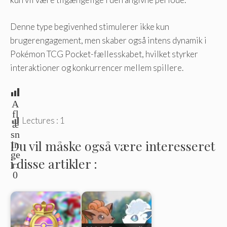
Denne type begivenhed stimulerer ikke kun
brugerengagement, men skaber også intens dynamik i
Pokémon TCG Pocket-fællesskabet, hvilket styrker
interaktioner og konkurrencer mellem spillere.
A
fl
Lectures :
1
æ
sn
Du vil måske også være interesseret
in
ge
i disse artikler :
r:
0