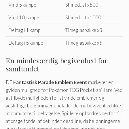
Vind 5 kampe
Shinedust x500
Vind 10 kampe
Shinedust x1000
Deltag i 1 kamp
Timeglaspakke x3
Deltag i 5 kampe
Timeglaspakke x6
En mindeværdig begivenhed for
samfundet
DE
Fantastisk Parade Emblem Event
markerer en
gylden mulighed for Pokémon TCG Pocket-spillere. Ved
at tilbyde muligheden for at vinde emblemer og
adskillige belønninger undlader denne begivenhed ikke
at opmuntre til deltagelse. Spillere opfordres derfor til
at drage fordel af det inden deadline, da belønningerne
kun vil være tilgængelige i den angivne periode.