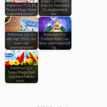
Vulpix Community
Pokémon TCG: En
Day: En Pokémon
Pocket Mega Shine-
Go-begivenhed,
begivenhed lover…
der…
Pokémon GO: En
Pokémon GO:
vild dag i 2026, der
Fashion Raid Day
lover nye
lover overraskelser
overraskelser!
og…
Pokémon GO:
Super Mega Raid
Day med Falinks
lover…