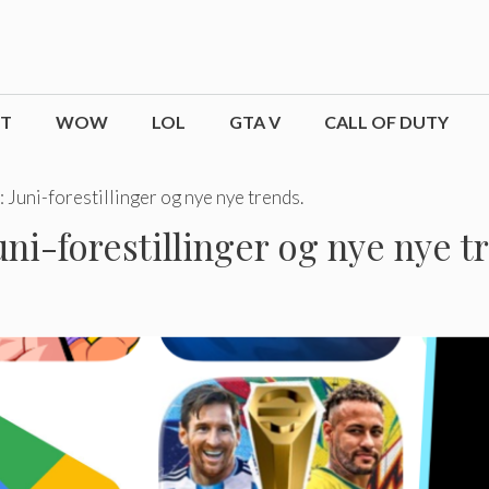
CT
WOW
LOL
GTA V
CALL OF DUTY
Juni-forestillinger og nye nye trends.
ni-forestillinger og nye nye t