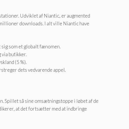
stationer. Udviklet af Niantic, er augmented
llioner downloads. I alt ville Niantic have
 sig som et globalt fænomen.
via butikker.
skland (5 %).
rstreger dets vedvarende appel.
n. Spillet så sine omsætningstoppe i løbet af de
ikerer, at det fortsætter med at indbringe