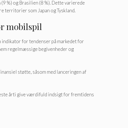
 (9 %) og Brasilien (8 %). Dette varierede
ore territorier som Japan og Tyskland.
r mobilspil
indikator for tendenser på markedet for
 gennem regelmæssige begivenheder og
nansiel støtte, såsom med lanceringen af ​​
este årti give værdifuld indsigt for fremtidens