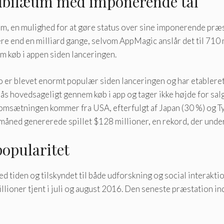
ubilæum med imponerende tal
æum, en mulighed for at gøre status over sine imponerende præ
e end en milliard gange, selvom AppMagic anslår det til 710 mi
m køb i appen siden lanceringen.
er blevet enormt populær siden lanceringen og har etableret
ås hovedsageligt gennem køb i app og tager ikke højde for salg 
omsætningen kommer fra USA, efterfulgt af Japan (30 %) og Ty
måned genererede spillet $128 millioner, en rekord, der unde
popularitet
 tiden og tilskyndet til både udforskning og social interaktio
lioner tjent i juli og august 2016. Den seneste præstation ind