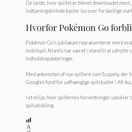
De lande, hvor spillet er blevet downloadet mest,
indtjeningsbillede kaster lys over forskellige mar
Hvorfor Pokémon Go forbliv
Pokémon Go’s jubilæum repræsenterer mere end bl
mobilspil. Niantic har været i stand til at udnyt
indholdsopdateringer.
Med ankomsten af ​​nye spillere som Scopely, der f
Googles fond for uafhængige spilstudier i Afrika
I et miljø, hvor spillernes forventninger udvikler 
spiludvikling.
A
fl