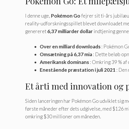
Pokémon Go: Et milepælsj
I denne uge,
Pokémon Go
fejrer sit ti-års jubil
reality-udforskningsspillet blevet downloadet mer
genereret
6,37 milliarder dollar
indtjening genne
Over en milliard downloads
: Pokémon Go 
Omsætning på 6,37 mia
: Dette beløb opn
Amerikansk dominans
: Omkring 39 % af 
Enestående præstation i juli 2021
: Den 
Et årti med innovation og 
Siden lanceringen har Pokémon Go udviklet sig med
første måneder efter dets udgivelse, med $126 mil
omkring $30 millioner om måneden.