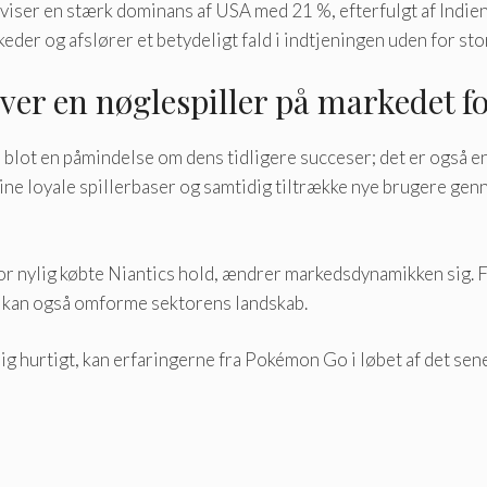
 viser en stærk dominans af USA med 21 %, efterfulgt af Indien
keder og afslører et betydeligt fald i indtjeningen uden for st
er en nøglespiller på markedet fo
ot en påmindelse om dens tidligere succeser; det er også en 
te sine loyale spillerbaser og samtidig tiltrække nye brugere
or nylig købte Niantics hold, ændrer markedsdynamikken sig. Fi
, kan også omforme sektorens landskab.
sig hurtigt, kan erfaringerne fra Pokémon Go i løbet af det sen