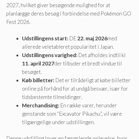
2027, hvilket giver besøgende mulighed for at
planlægge deres besøg i forbindelse med Pokémon GO
Fest 2026.
Udstillingens start:
DE
22. maj 2026
med
allerede veletableret popularitet i Japan.
Udstillingens varighed:
Det afholdes indtil kl
11. april 2027
der tilbyder et bredt vindue til
besøget.
Køb billetter:
Det er tilrådeligt at købe billetter
online på forhånd for at undgå besvær, især for
tidsbestemte tilmeldinger.
Merchandising:
En række varer, herunder
genstande som “Excavator Pikachu”, vil være
tilgængelige under udstillingen.
Denne udstilling lover en fængslende oplevelse, hvor