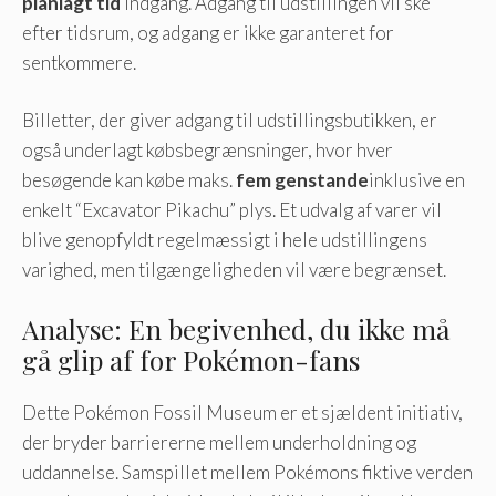
planlagt tid
indgang. Adgang til udstillingen vil ske
efter tidsrum, og adgang er ikke garanteret for
sentkommere.
Billetter, der giver adgang til udstillingsbutikken, er
også underlagt købsbegrænsninger, hvor hver
besøgende kan købe maks.
fem genstande
inklusive en
enkelt “Excavator Pikachu” plys. Et udvalg af varer vil
blive genopfyldt regelmæssigt i hele udstillingens
varighed, men tilgængeligheden vil være begrænset.
Analyse: En begivenhed, du ikke må
gå glip af for Pokémon-fans
Dette Pokémon Fossil Museum er et sjældent initiativ,
der bryder barriererne mellem underholdning og
uddannelse. Samspillet mellem Pokémons fiktive verden