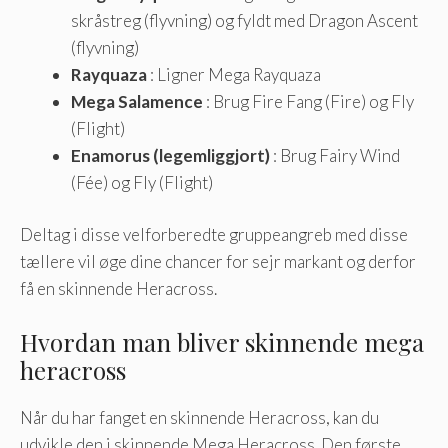
skråstreg (flyvning) og fyldt med Dragon Ascent
(flyvning)
Rayquaza
: Ligner Mega Rayquaza
Mega Salamence
: Brug Fire Fang (Fire) og Fly
(Flight)
Enamorus (legemliggjort)
: Brug Fairy Wind
(Fée) og Fly (Flight)
Deltag i disse velforberedte gruppeangreb med disse
tællere vil øge dine chancer for sejr markant og derfor
få en skinnende Heracross.
Hvordan man bliver skinnende mega
heracross
Når du har fanget en skinnende Heracross, kan du
udvikle den i skinnende Mega Heracross. Den første