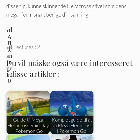
disse tip, kunne skinnende Heracross såvel som dens
mega -form snart berige din samling!
A
fl
Lectures :
2
æ
sn
Du vil måske også være interesseret
in
ge
i disse artikler :
r:
0
Guide til Mega
Komplet guide til at
Heracross Raid Day
slå Mega Heracross
i Pokemon Go
i Pokemon Go