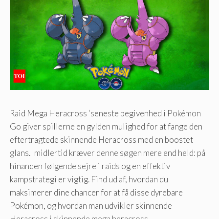
Raid Mega Heracross ‘seneste begivenhed i Pokémon
Go giver spillerne en gylden mulighed for at fange den
eftertragtede skinnende Heracross med en boostet
glans. Imidlertid kræver denne søgen mere end held: på
hinanden følgende sejre i raids og en effektiv
kampstrategi er vigtig. Find ud af, hvordan du
maksimerer dine chancer for at få disse dyrebare
Pokémon, og hvordan man udvikler skinnende
Heracross i skinnende mega heracross.