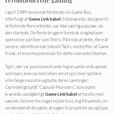
I april 1989 lancerede Nintendo sin Game Boy,
efterfulgt af
Game Link kabel
. Sidstnævnte, designet til
at forbinde flere enheder, var ikke særlig populær, da
den startede. De fleste brugere foretrak singleplayer-
oplevelser på titler som Tetris. På trods af dette, flere år
senere, identificerede Satoshi Tajiri, medstifter af Game
Freak, et enormt potentiale for dette oversete tilbehør.
Tajiri, der var passioneret omkring at samle små væsner
som barn, kom op med ideen om et spil, hvor spillere
ville fange monstre og bytte deres samlinger.
Oprindeligt kaldt “Capsule Monsters”, konceptet
krævede uundgåeligt
Game Link kabel
at handle med
væsner. Selvom forslaget rejste tvivl, tog Miyamoto, en
verdenskendt designer, årsagen til projektet op og hjalp