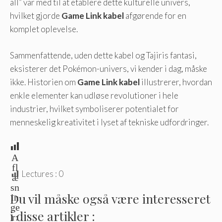
all” var med til at etablere dette kulturelle univers,
hvilket gjorde
Game Link kabel
afgørende for en
komplet oplevelse.
Sammenfattende, uden dette kabel og Tajiris fantasi,
eksisterer det Pokémon-univers, vi kender i dag, måske
ikke. Historien om
Game Link kabel
illustrerer, hvordan
enkle elementer kan udløse revolutioner i hele
industrier, hvilket symboliserer potentialet for
menneskelig kreativitet i lyset af tekniske udfordringer.
A
fl
Lectures :
0
æ
sn
Du vil måske også være interesseret
in
ge
i disse artikler :
r: