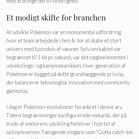
med at bringe det til virkelighed.
Et modigt skifte for branchen
At udvikle Pokémon var en monumental udfordring,
hvor et team arbejdede i fem år for at skabe et stort
univers med tusindvis af væsner. Selv om kablet var
begrænset til 1 kb pr. sekund, var det nøgleelementet i
udvekslings- og kampmekanikken. Hver generation af
Pokémon er bygget på dette grundlæggende princip,
der balancerer teknologisk innovation med community-
gameplay.
I dag er Pokémon-evolutioner forankret i denne arv.
Tidens begrænsninger konfigurerede mekanik, der på
trods af sektorens udvikling forbliver i hjertet af
spiloplevelsen. Fængende slogans som “Gotta catch ’em