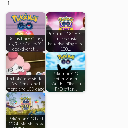
1
Pokémon GO Fest:
Bonus Rare Candy
En eksklusiv
og Rare Candy XL
kapselsamling med
deaktiveret i…
100…
Pokemon GO-
En Pokémon sidder
spiller vinder
fast i en arena i
sjælden Pikachu
mere end 100 dage
PhD efter…
Pokémon GO Fest
2024: Marshadow,