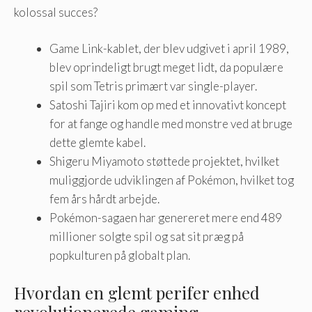
kolossal succes?
Game Link-kablet, der blev udgivet i april 1989,
blev oprindeligt brugt meget lidt, da populære
spil som Tetris primært var single-player.
Satoshi Tajiri kom op med et innovativt koncept
for at fange og handle med monstre ved at bruge
dette glemte kabel.
Shigeru Miyamoto støttede projektet, hvilket
muliggjorde udviklingen af ​​Pokémon, hvilket tog
fem års hårdt arbejde.
Pokémon-sagaen har genereret mere end 489
millioner solgte spil og sat sit præg på
popkulturen på globalt plan.
Hvordan en glemt perifer enhed
revolutionerede gaming