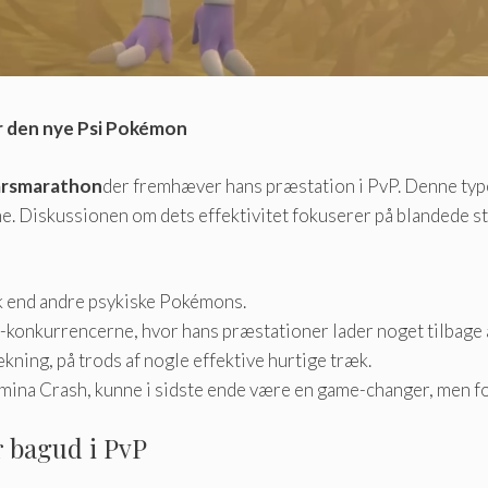
or den nye Psi Pokémon
årsmarathon
der fremhæver hans præstation i PvP. Denne t
aerne. Diskussionen om dets effektivitet fokuserer på blandede
ik end andre psykiske Pokémons.
-konkurrencerne, hvor hans præstationer lader noget tilbage 
kning, på trods af nogle effektive hurtige træk.
Lumina Crash, kunne i sidste ende være en game-changer, men f
 bagud i PvP