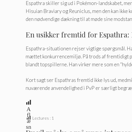
Espathra skiller sig ud i Pokémon-landskabet, men 
Hisuian Braviary og Reuniclus, men den kan ikke 
den nødvendige dækning til at møde sine modstand
En usikker fremtid for Espathra:
Espathra-situationen rejser vigtige spørgsmål. Hans
mættet konkurrencemiljø. På trods af fremtidigt p
blandt topspillerne. Han virker mere som en “hyld
Kort sagt ser Espathras fremtid ikke lys ud, medm
nuværende anvendelighed i PvP er særligt begræ
A
fl
Lectures :
1
æ
sn
in