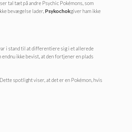
iser tal tæt på andre Psychic Pokémons, som
ikke bevægelse lader,
Psykochok
giver ham ikke
i stand til at differentiere sig i et allerede
endnu ikke bevist, at den fortjener en plads
Dette spotlight viser, at det er en Pokémon, hvis