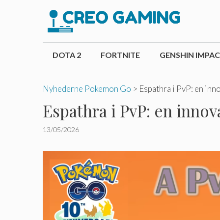
Hop
til
indhold
DOTA 2
FORTNITE
GENSHIN IMPA
Nyhederne Pokemon Go
>
Espathra i PvP: en inno
Espathra i PvP: en innova
13/05/2026