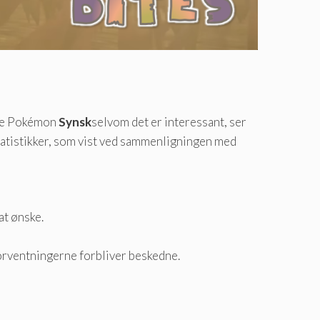
ype Pokémon
Synsk
selvom det er interessant, ser
 statistikker, som vist ved sammenligningen med
at ønske.
orventningerne forbliver beskedne.