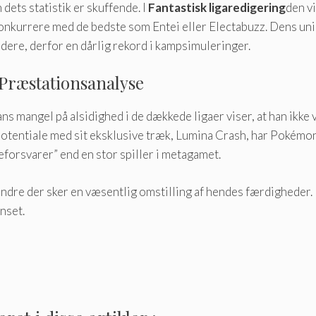
dets statistik er skuffende. I
Fantastisk ligaredigering
den v
konkurrere med de bedste som Entei eller Electabuzz. Dens un
ere, derfor en dårlig rekord i kampsimuleringer.
 Præstationsanalyse
 mangel på alsidighed i de dækkede ligaer viser, at han ikke var 
otentiale med sit eksklusive træk, Lumina Crash, har Pokémon 
eforsvarer” end en stor spiller i metagamet.
indre der sker en væsentlig omstilling af hendes færdigheder. 
nset.