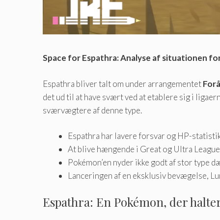
Space for Espathra: Analyse af situationen f
Espathra bliver talt om under arrangementet
For
det ud til at have svært ved at etablere sig i lig
sværvægtere af denne type.
Espathra har lavere forsvar og HP-statist
At blive hængende i Great og Ultra League
Pokémon’en nyder ikke godt af stor type dæ
Lanceringen af ​​en eksklusiv bevægelse, 
Espathra: En Pokémon, der halter