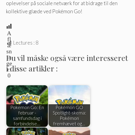
oplevelser på sociale netværk for at bidrage til den
kollektive glæde ved Pokémon Go!
A
fl
Lectures :
8
æ
sn
Du vil måske også være interesseret
in
ge
i disse artikler :
r:
0
Pokemon Go: En
Pokémon GO
februar -
Spotlight-skema:
samfundsdag i
Pokémon
forbindelse…
fremhævet og…