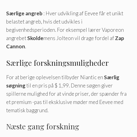
Særlige angreb
: Hver udvikling af Eevee får et unikt
belastet angreb, hvis det udvikles i
begivenhedsperioden. For eksempel lærer Vaporeon
angrebet
Skolde
mens Jolteon vil drage fordel af
Zap
Cannon
.
Særlige forskningsmuligheder
For at berige oplevelsen tilbyder Niantic en
Særlig
søgning
til en pris på $ 1,99. Denne søgen giver
spillerne mulighed for at vinde priser, der spænder fra
et premium -pas til eksklusive møder med Eevee med
tematisk baggrund.
Næste gang forskning