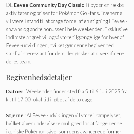
DE
Eevee Community Day Classic
Tilbyder en række
aktiviteter og priser for Pokémon Go -fans. Trænerne
vil være i stand til at drage fordel af en stigning i Eevee -
spawns og andre bonusser i hele weekenden. Eksklusive
indlæste angreb vil også være tilgængelige for hver af
Eevee -udviklingen, hvilket gør denne begivenhed
særlig interessant for dem, der ønsker at diversificere
deres team.
Begivenhedsdetaljer
Datoer
: Weekenden finder sted fra 5. til 6. juli 2025 fra
kl. til 17:00 lokal tid i løbet af de to dage.
Stjerne
: Al Eevee -udviklingen vil være i rampelyset,
hvilket giver undervisere mulighed for at fange denne
ikoniske Pokémon såvel som dens avancerede former.