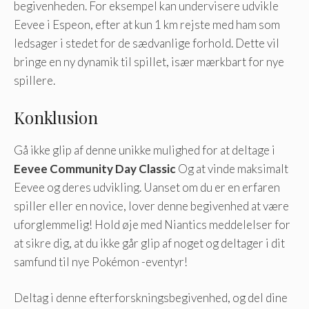
begivenheden. For eksempel kan undervisere udvikle
Eevee i Espeon, efter at kun 1 km rejste med ham som
ledsager i stedet for de sædvanlige forhold. Dette vil
bringe en ny dynamik til spillet, især mærkbart for nye
spillere.
Konklusion
Gå ikke glip af denne unikke mulighed for at deltage i
Eevee Community Day Classic
Og at vinde maksimalt
Eevee og deres udvikling. Uanset om du er en erfaren
spiller eller en novice, lover denne begivenhed at være
uforglemmelig! Hold øje med Niantics meddelelser for
at sikre dig, at du ikke går glip af noget og deltager i dit
samfund til nye Pokémon -eventyr!
Deltag i denne efterforskningsbegivenhed, og del dine