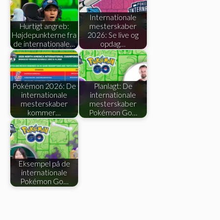
Internationale
Hurtigt angreb:
mesterskaber
Højdepunkterne fra
2026: Se live og
de internationale…
opdag…
Pokémon 2026: De
Planlagt: De
internationale
internationale
mesterskaber
mesterskaber
kommer…
Pokémon Go…
Eksempel på de
internationale
Pokémon Go…