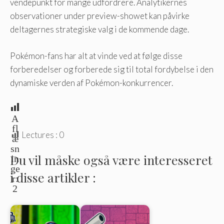
vendepunkt for mange udfordrere. Analytikernes
observationer under preview-showet kan påvirke
deltagernes strategiske valg i de kommende dage.
Pokémon-fans har alt at vinde ved at følge disse
forberedelser og forberede sig til total fordybelse i den
dynamiske verden af ​​Pokémon-konkurrencer.
A
fl
Lectures :
0
æ
sn
Du vil måske også være interesseret
in
ge
i disse artikler :
r:
2