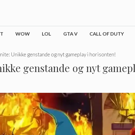
CT
WOW
LOL
GTA V
CALL OF DUTY
tnite: Unikke genstande og nyt gameplay i horisonten!
Unikke genstande og nyt gamepl