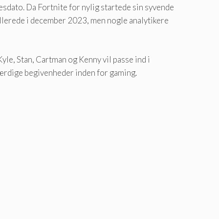
dato. Da Fortnite for nylig startede sin syvende
 allerede i december 2023, men nogle analytikere
yle, Stan, Cartman og Kenny vil passe ind i
deværdige begivenheder inden for gaming.