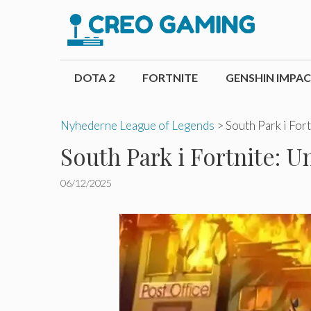
Hop
til
indhold
DOTA 2
FORTNITE
GENSHIN IMPA
Nyhederne League of Legends
>
South Park i For
South Park i Fortnite: 
06/12/2025