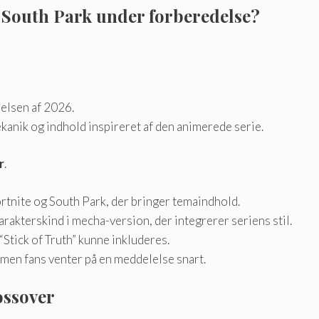
d South Park under forberedelse?
lsen af ​​2026.
kanik og indhold inspireret af den animerede serie.
r
.
tnite og South Park, der bringer temaindhold.
kterskind i mecha-version, der integrerer seriens stil.
“Stick of Truth” kunne inkluderes.
 men fans venter på en meddelelse snart.
ossover