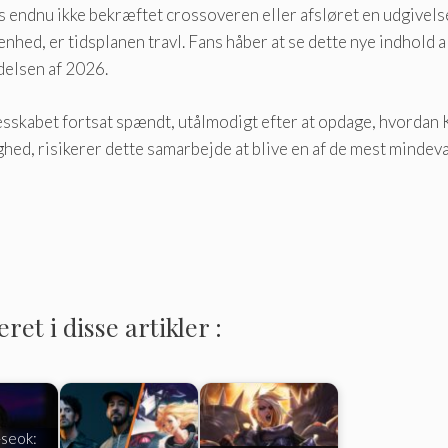
endnu ikke bekræftet crossoveren eller afsløret en udgivelses
enhed, er tidsplanen travl. Fans håber at se dette nye indhold
elsen af ​​2026.
esskabet fortsat spændt, utålmodigt efter at opdage, hvordan K
ighed, risikerer dette samarbejde at blive en af ​​de mest min
et i disse artikler :
-seok: