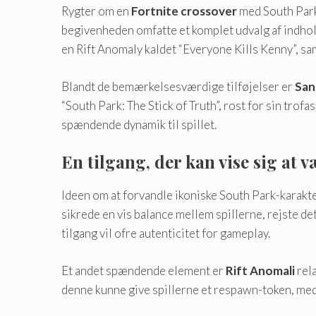
Rygter om en
Fortnite crossover
med South Park 
begivenheden omfatte et komplet udvalg af indhold
en Rift Anomaly kaldet “Everyone Kills Kenny”, sa
Blandt de bemærkelsesværdige tilføjelser er
San
“South Park: The Stick of Truth”, rost for sin tr
spændende dynamik til spillet.
En tilgang, der kan vise sig at v
Ideen om at forvandle ikoniske South Park-karakt
sikrede en vis balance mellem spillerne, rejste 
tilgang vil ofre autenticitet for gameplay.
Et andet spændende element er
Rift Anomali
rela
denne kunne give spillerne et respawn-token, med h