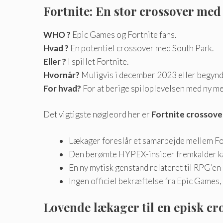
Fortnite: En stor crossover me
WHO ?
Epic Games og Fortnite fans.
Hvad ?
En potentiel crossover med South Park.
Eller ?
I spillet Fortnite.
Hvornår?
Muligvis i december 2023 eller begynde
For hvad?
For at berige spiloplevelsen med ny me
Det vigtigste nøgleord her er
Fortnite crossove
Lækager foreslår et samarbejde mellem For
Den berømte HYPEX-insider fremkalder kara
En ny mytisk genstand relateret til RPG’en 
Ingen officiel bekræftelse fra Epic Games,
Lovende lækager til en episk cr