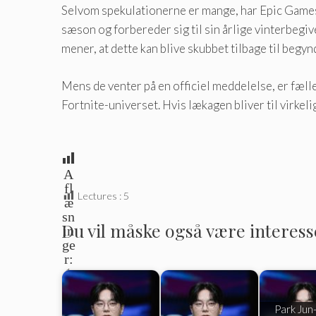
Selvom spekulationerne er mange, har Epic Games 
sæson og forbereder sig til sin årlige vinterbegiv
mener, at dette kan blive skubbet tilbage til begynd
Mens de venter på en officiel meddelelse, er fæll
Fortnite-universet. Hvis lækagen bliver til virkel
A
fl
Lectures :
5
æ
sn
Du vil måske også være interesser
in
ge
r:
1
Park Jun