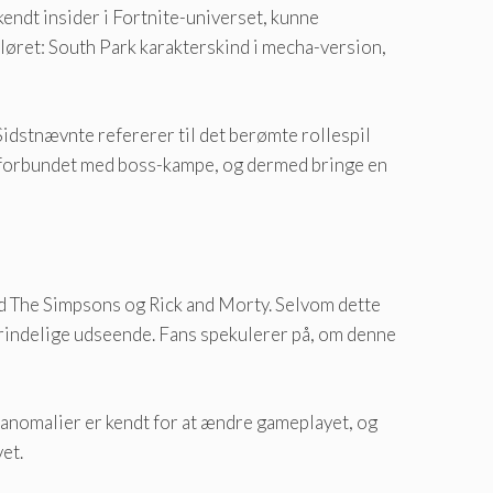
kendt insider i Fortnite-universet, kunne
sløret: South Park karakterskind i mecha-version,
idstnævnte refererer til det berømte rollespil
re forbundet med boss-kampe, og dermed bringe en
ed The Simpsons og Rick and Morty. Selvom dette
prindelige udseende. Fans spekulerer på, om denne
 anomalier er kendt for at ændre gameplayet, og
et.