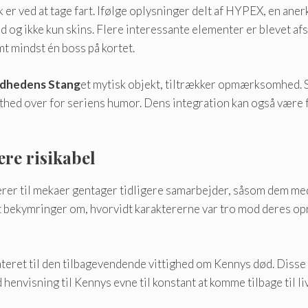
er ved at tage fart. Ifølge oplysninger delt af HYPEX, en aner
 og ikke kun skins. Flere interessante elementer er blevet af
mt mindst én boss på kortet.
dhedens Stang
et mytisk objekt, tiltrækker opmærksomhed. S
ofasthed over for seriens humor. Dens integration kan også væ
ære risikabel
erer til mekaer gentager tidligere samarbejder, såsom dem m
det bekymringer om, hvorvidt karaktererne var tro mod deres o
teret til den tilbagevendende vittighed om Kennys død. Disse
envisning til Kennys evne til konstant at komme tilbage til liv