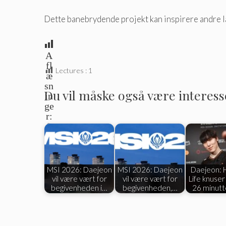
Dette banebrydende projekt kan inspirere andre lan
A
fl
Lectures :
1
æ
sn
Du vil måske også være interesser
in
ge
r:
0
MSI 2026: Daejeon
MSI 2026: Daejeon
Daejeon:
vil være vært for
vil være vært for
Life knuse
begivenheden i…
begivenheden,…
26 minutt