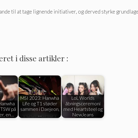
de til at tage lignende initiativer, og derved styrke grundlage
et i disse artikler :
MSI 2023: Hanwha
LoL Worlds
 Hanwha
Life og T1 støder
åbningsceremoni
r TSW på
sammen i Daejeon,
med Heartsteel og
er, en…
…
NewJeans