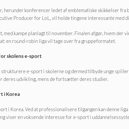
er, herunder konferencer ledet af emblematiske skikkelser fr
utive Producer for LoL, vil holde tingene interessante med di
t, med kampe planlagt til november. Finalen afgør, hvem der vi
 en round-robin liga vil tage over fra gruppeformatet.
or skolens e-sport
t strukturere e-sport i skolerne og dermed tilbyde unge spille
er deres udvikling, mens de fortsætter deres studier.
t i Korea
port i Korea. Ved at professionalisere tilgangen kan denne lig
ling viser en voksende interesse for e-sport i uddannelsessys