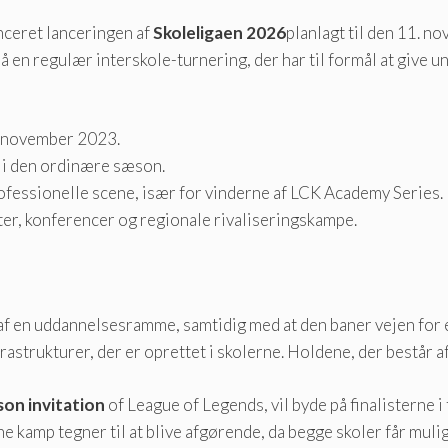
ceret lanceringen af
Skoleligaen 2026
planlagt til den 11. 
 en regulær interskole-turnering, der har til formål at give 
. november 2023.
r i den ordinære sæson.
rofessionelle scene, især for vinderne af LCK Academy Series.
ter, konferencer og regionale rivaliseringskampe.
l af en uddannelsesramme, samtidig med at den baner vejen for 
astrukturer, der er oprettet i skolerne. Holdene, der består a
on invitation
of League of Legends, vil byde på finalisterne
amp tegner til at blive afgørende, da begge skoler får muligh