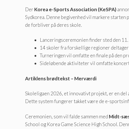
Der
Korea e-Sports Association (KeSPA)
annon
Sydkorea. Denne begivenhed vil markere starten på
de forbliver på deres skole.
Lanceringsceremonien finder sted den 11
14 skoler fra forskellige regioner deltage
Turneringen vil omfatte en finale på den p
Sideløbende aktiviteter vil omfatte koncer
Artiklens brødtekst – Merværdi
Skoleligaen 2026, et innovativt projekt, er en de
Dette system fungerer takket være de e-sportsinfr
Ceremonien, som vil falde sammen med
Midt-sæs
School og Korea Game Science High School. Denne k