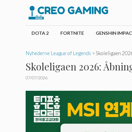
Hop
til
indhold
DOTA 2
FORTNITE
GENSHIN IMPA
Nyhederne League of Legends
>
Skoleligaen 2026
Skoleligaen 2026: Åbning
07/07/2026