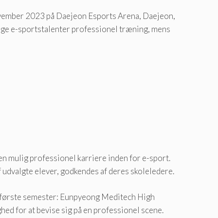
november 2023 på Daejeon Esports Arena, Daejeon,
unge e-sportstalenter professionel træning, mens
en mulig professionel karriere inden for e-sport.
f udvalgte elever, godkendes af deres skoleledere.
 i første semester: Eunpyeong Meditech High
ed for at bevise sig på en professionel scene.