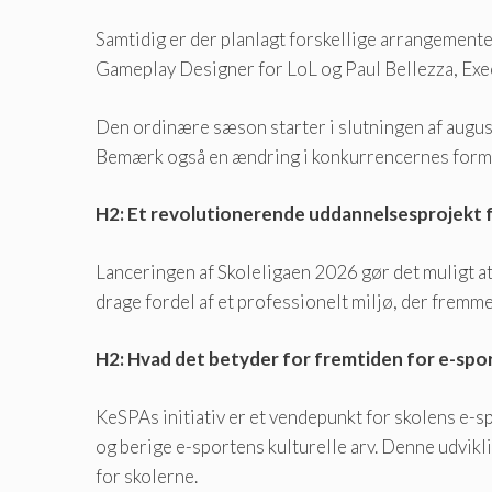
Samtidig er der planlagt forskellige arrangement
Gameplay Designer for LoL og Paul Bellezza, Exec
Den ordinære sæson starter i slutningen af ​​augus
Bemærk også en ændring i konkurrencernes format:
H2: Et revolutionerende uddannelsesprojekt f
Lanceringen af ​​Skoleligaen 2026 gør det muligt a
drage fordel af et professionelt miljø, der fremm
H2: Hvad det betyder for fremtiden for e-spor
KeSPAs initiativ er et vendepunkt for skolens e-s
og berige e-sportens kulturelle arv. Denne udvik
for skolerne.