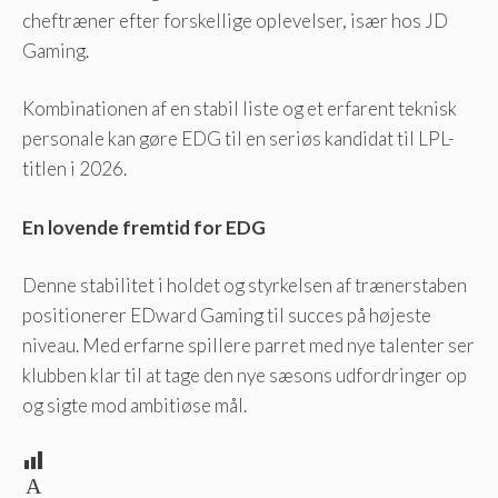
cheftræner efter forskellige oplevelser, især hos JD
Gaming.
Kombinationen af ​​en stabil liste og et erfarent teknisk
personale kan gøre EDG til en seriøs kandidat til LPL-
titlen i 2026.
En lovende fremtid for EDG
Denne stabilitet i holdet og styrkelsen af ​​trænerstaben
positionerer EDward Gaming til succes på højeste
niveau. Med erfarne spillere parret med nye talenter ser
klubben klar til at tage den nye sæsons udfordringer op
og sigte mod ambitiøse mål.
A