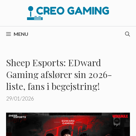
Hop
til
indhold
MENU
Sheep Esports: EDward
Gaming afslører sin 2026-
liste, fans i begejstring!
29/01/2026