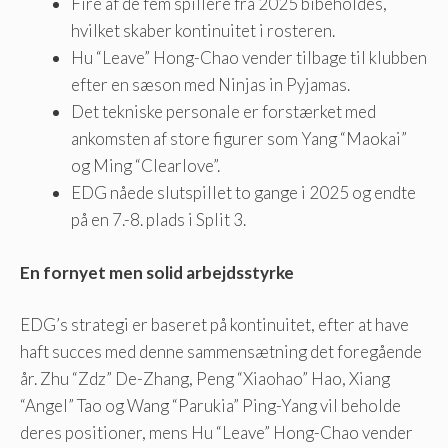
Fire af de fem spillere fra 2025 bibeholdes,
hvilket skaber kontinuitet i rosteren.
Hu “Leave” Hong-Chao vender tilbage til klubben
efter en sæson med Ninjas in Pyjamas.
Det tekniske personale er forstærket med
ankomsten af ​​store figurer som Yang “Maokai”
og Ming “Clearlove”.
EDG nåede slutspillet to gange i 2025 og endte
på en 7.-8. plads i Split 3.
En fornyet men solid arbejdsstyrke
EDG’s strategi er baseret på kontinuitet, efter at have
haft succes med denne sammensætning det foregående
år. Zhu “Zdz” De-Zhang, Peng “Xiaohao” Hao, Xiang
“Angel” Tao og Wang “Parukia” Ping-Yang vil beholde
deres positioner, mens Hu “Leave” Hong-Chao vender