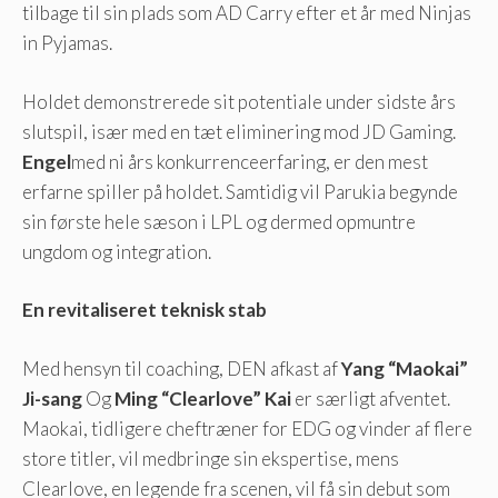
tilbage til sin plads som AD Carry efter et år med Ninjas
in Pyjamas.
Holdet demonstrerede sit potentiale under sidste års
slutspil, især med en tæt eliminering mod JD Gaming.
Engel
med ni års konkurrenceerfaring, er den mest
erfarne spiller på holdet. Samtidig vil Parukia begynde
sin første hele sæson i LPL og dermed opmuntre
ungdom og integration.
En revitaliseret teknisk stab
Med hensyn til coaching, DEN afkast af
Yang “Maokai”
Ji-sang
Og
Ming “Clearlove” Kai
er særligt afventet.
Maokai, tidligere cheftræner for EDG og vinder af flere
store titler, vil medbringe sin ekspertise, mens
Clearlove, en legende fra scenen, vil få sin debut som