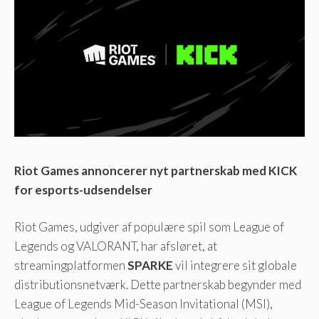
Riot Games annoncerer nyt partnerskab med KICK
for esports-udsendelser
Riot Games, udgiver af populære spil som League of
Legends og VALORANT, har afsløret, at
streamingplatformen
SPARKE
vil integrere sit globale
distributionsnetværk. Dette partnerskab begynder med
League of Legends Mid-Season Invitational (MSI),