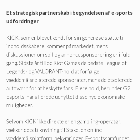
Et strategisk partnerskab i begyndelsen af ​​e-sports
udfordringer
KICK, som er blevet kendt for sin generøse støtte til
indholdsskabere, kommer på markedet, mens
diskussioner om spil og annoncesponsorering er i fuld
gang. Sidste år tillod Riot Games de bedste League of
Legends- og VALORANT-hold at forfølge
væddemålsrelaterede sponsorater, mens de etablerede
autoværn for at beskytte fans. Flere hold, herunder G2
Esports, har allerede udnyttet disse nye økonomiske
muligheder.
Selvom KICK ikke direkte er en gambling-operatør,
vækker dets tilknytning til Stake, en online
væddemålsplatform, bekymringer. E-sportssamfundet