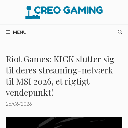
Hop
til
indhold
MENU
Riot Games: KICK slutter sig
til deres streaming-netværk
til MSI 2026, et rigtigt
vendepunkt!
26/06/2026