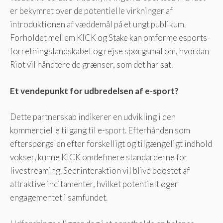
er bekymret over de potentielle virkninger af
introduktionen af ​​væddemål på et ungt publikum.
Forholdet mellem KICK og Stake kan omforme esports-
forretningslandskabet og rejse spørgsmål om, hvordan
Riot vil håndtere de grænser, som det har sat.
Et vendepunkt for udbredelsen af ​​e-sport?
Dette partnerskab indikerer en udvikling i den
kommercielle tilgang til e-sport. Efterhånden som
efterspørgslen efter forskelligt og tilgængeligt indhold
vokser, kunne KICK omdefinere standarderne for
livestreaming. Seerinteraktion vil blive boostet af
attraktive incitamenter, hvilket potentielt øger
engagementet i samfundet.