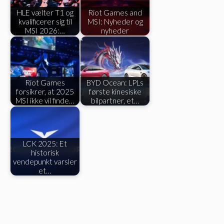
HLE vælter T1 og
Riot Games and
kvalificerer sig til
MSI: Nyheder og
MSI 2026:…
nyheder
Riot Games
BYD Ocean: LPLs
forsikrer, at 2025
første kinesiske
MSI ikke vil finde…
bilpartner, et…
LCK 2025: Et
historisk
vendepunkt varsler
et…