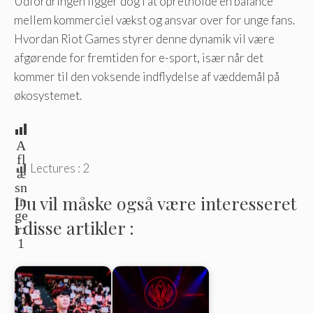
Udfordringen ligger dog i at opretholde en balance
mellem kommerciel vækst og ansvar over for unge fans.
Hvordan Riot Games styrer denne dynamik vil være
afgørende for fremtiden for e-sport, især når det
kommer til den voksende indflydelse af væddemål på
økosystemet.
A
fl
Lectures :
2
æ
sn
Du vil måske også være interesseret
in
ge
i disse artikler :
r:
1