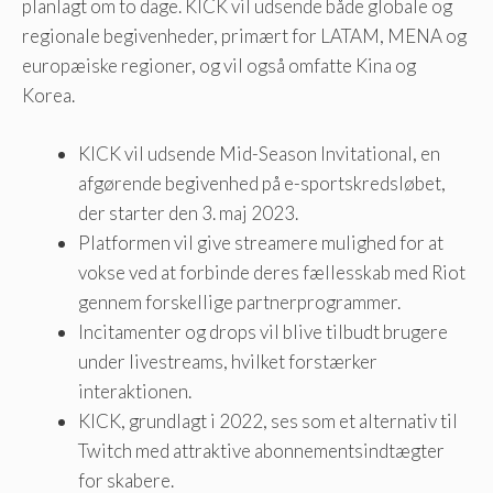
planlagt om to dage. KICK vil udsende både globale og
regionale begivenheder, primært for LATAM, MENA og
europæiske regioner, og vil også omfatte Kina og
Korea.
KICK vil udsende Mid-Season Invitational, en
afgørende begivenhed på e-sportskredsløbet,
der starter den 3. maj 2023.
Platformen vil give streamere mulighed for at
vokse ved at forbinde deres fællesskab med Riot
gennem forskellige partnerprogrammer.
Incitamenter og drops vil blive tilbudt brugere
under livestreams, hvilket forstærker
interaktionen.
KICK, grundlagt i 2022, ses som et alternativ til
Twitch med attraktive abonnementsindtægter
for skabere.