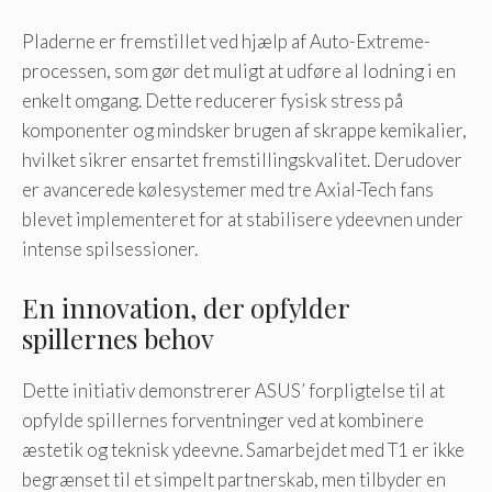
Pladerne er fremstillet ved hjælp af Auto-Extreme-
processen, som gør det muligt at udføre al lodning i en
enkelt omgang. Dette reducerer fysisk stress på
komponenter og mindsker brugen af ​​skrappe kemikalier,
hvilket sikrer ensartet fremstillingskvalitet. Derudover
er avancerede kølesystemer med tre Axial-Tech fans
blevet implementeret for at stabilisere ydeevnen under
intense spilsessioner.
En innovation, der opfylder
spillernes behov
Dette initiativ demonstrerer ASUS’ forpligtelse til at
opfylde spillernes forventninger ved at kombinere
æstetik og teknisk ydeevne. Samarbejdet med T1 er ikke
begrænset til et simpelt partnerskab, men tilbyder en