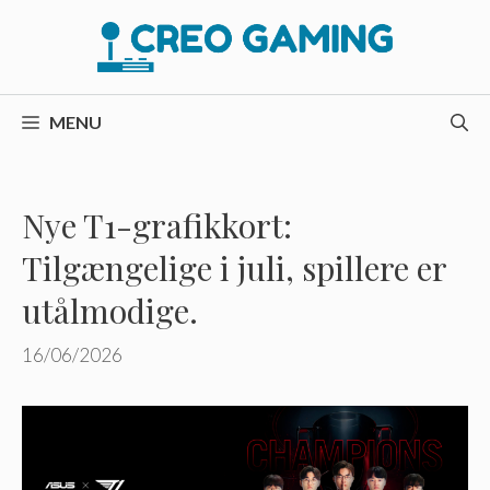
Hop
til
indhold
MENU
Nye T1-grafikkort:
Tilgængelige i juli, spillere er
utålmodige.
16/06/2026