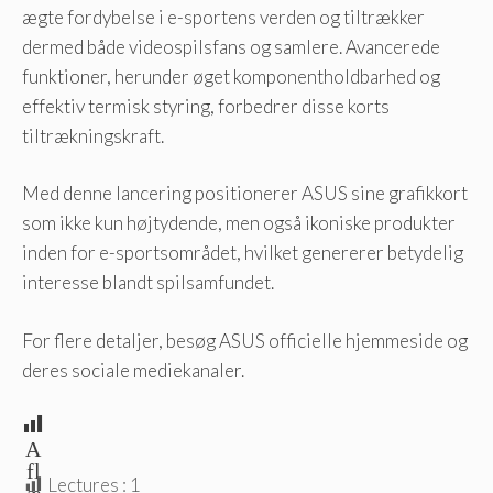
ægte fordybelse i e-sportens verden og tiltrækker
dermed både videospilsfans og samlere. Avancerede
funktioner, herunder øget komponentholdbarhed og
effektiv termisk styring, forbedrer disse korts
tiltrækningskraft.
Med denne lancering positionerer ASUS sine grafikkort
som ikke kun højtydende, men også ikoniske produkter
inden for e-sportsområdet, hvilket genererer betydelig
interesse blandt spilsamfundet.
For flere detaljer, besøg ASUS officielle hjemmeside og
deres sociale mediekanaler.
A
fl
Lectures :
1
æ