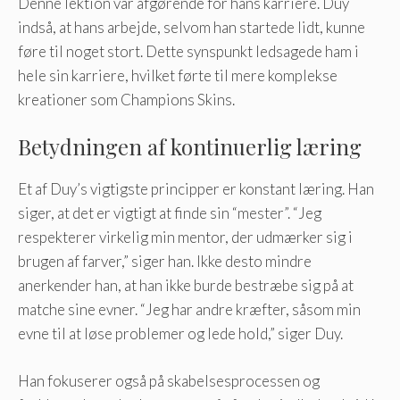
Denne lektion var afgørende for hans karriere. Duy
indså, at hans arbejde, selvom han startede lidt, kunne
føre til noget stort. Dette synspunkt ledsagede ham i
hele sin karriere, hvilket førte til mere komplekse
kreationer som Champions Skins.
Betydningen af kontinuerlig læring
Et af Duy’s vigtigste principper er konstant læring. Han
siger, at det er vigtigt at finde sin “mester”. “Jeg
respekterer virkelig min mentor, der udmærker sig i
brugen af farver,” siger han. Ikke desto mindre
anerkender han, at han ikke burde bestræbe sig på at
matche sine evner. “Jeg har andre kræfter, såsom min
evne til at løse problemer og lede hold,” siger Duy.
Han fokuserer også på skabelsesprocessen og