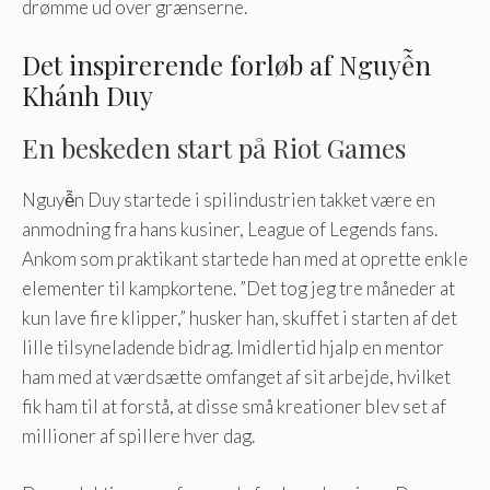
drømme ud over grænserne.
Det inspirerende forløb af Nguyễn
Khánh Duy
En beskeden start på Riot Games
Nguyễn Duy startede i spilindustrien takket være en
anmodning fra hans kusiner, League of Legends fans.
Ankom som praktikant startede han med at oprette enkle
elementer til kampkortene. ”Det tog jeg tre måneder at
kun lave fire klipper,” husker han, skuffet i starten af det
lille tilsyneladende bidrag. Imidlertid hjalp en mentor
ham med at værdsætte omfanget af sit arbejde, hvilket
fik ham til at forstå, at disse små kreationer blev set af
millioner af spillere hver dag.