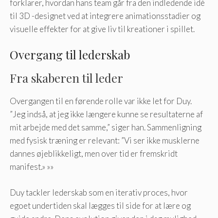
forklarer, hvordan hans team går fra den indledende idé
til 3D -designet ved at integrere animationsstadier og
visuelle effekter for at give liv til kreationer i spillet.
Overgang til lederskab
Fra skaberen til leder
Overgangen til en førende rolle var ikke let for Duy.
”Jeg indså, at jeg ikke længere kunne se resultaterne af
mit arbejde med det samme,” siger han. Sammenligning
med fysisk træning er relevant: ”Vi ser ikke musklerne
dannes øjeblikkeligt, men over tid er fremskridt
manifest.» »»
Duy tackler lederskab som en iterativ proces, hvor
egoet undertiden skal lægges til side for at lære og