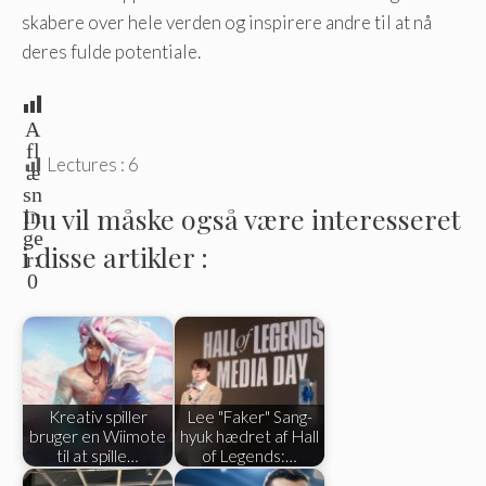
skabere over hele verden og inspirere andre til at nå
deres fulde potentiale.
A
fl
Lectures :
6
æ
sn
Du vil måske også være interesseret
in
ge
i disse artikler :
r:
0
Kreativ spiller
Lee "Faker" Sang-
bruger en Wiimote
hyuk hædret af Hall
til at spille…
of Legends:…