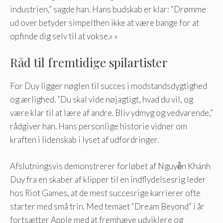
industrien,” sagde han. Hans budskab er klar: “Drømme
ud over betyder simpelthen ikke at være bange for at
opfinde dig selv til at vokse.» »
Råd til fremtidige spilartister
For Duy ligger nøglen til succes i modstandsdygtighed
og ærlighed. ”Du skal vide nøjagtigt, hvad du vil, og
være klar til at lære af andre. Bliv ydmyg og vedvarende,”
rådgiver han. Hans personlige historie vidner om
kraften i lidenskab i lyset af udfordringer.
Afslutningsvis demonstrerer forløbet af Nguyễn Khánh
Duy fra en skaber af klipper til en indflydelsesrig leder
hos Riot Games, at de mest succesrige karrierer ofte
starter med små trin. Med temaet “Dream Beyond” i år
fortsætter Apple med at fremhæve udviklere og