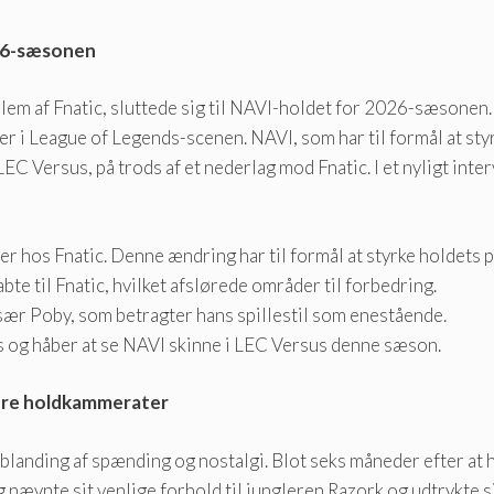
026-sæsonen
lem af Fnatic, sluttede sig til NAVI-holdet for 2026-sæsonen
r i League of Legends-scenen. NAVI, som har til formål at sty
LEC Versus, på trods af et nederlag mod Fnatic. I et nyligt int
r hos Fnatic. Denne ændring har til formål at styrke holdets 
bte til Fnatic, hvilket afslørede områder til forbedring.
ær Poby, som betragter hans spillestil som enestående.
s og håber at se NAVI skinne i LEC Versus denne sæson.
ere holdkammerater
landing af spænding og nostalgi. Blot seks måneder efter at ha
og nævnte sit venlige forhold til jungleren Razork og udtrykte