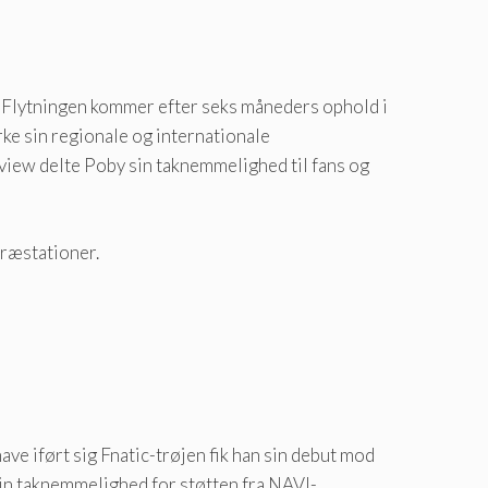
. Flytningen kommer efter seks måneders ophold i
rke sin regionale og internationale
erview delte Poby sin taknemmelighed til fans og
præstationer.
ve iført sig Fnatic-trøjen fik han sin debut mod
 sin taknemmelighed for støtten fra NAVI-