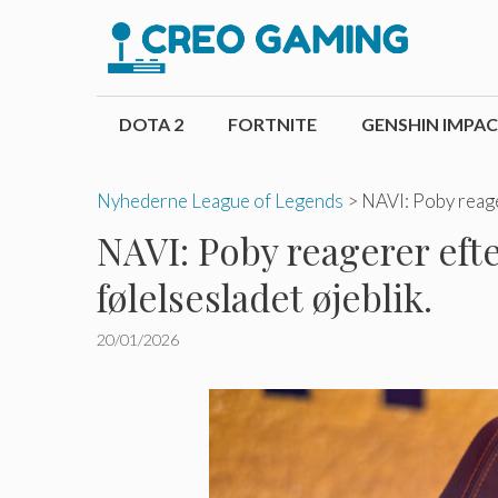
Hop
til
indhold
DOTA 2
FORTNITE
GENSHIN IMPA
Nyhederne League of Legends
>
NAVI: Poby reager
NAVI: Poby reagerer efter
følelsesladet øjeblik.
20/01/2026