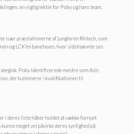
klingen, en vigtig lektie for Poby og hans team.
oste især præstationerne af jungleren Rhilech, som
enen og LCK’en banefasen, hvor sidstnævnte ses
ategisk. Poby identificerede mestre som Azir,
n, der kulminerer i kvalifikationen til
i deres liste håber holdet at vække fornyet
 kunne meget vel påvirke deres synlighed på
ske observatører i denne sæson?