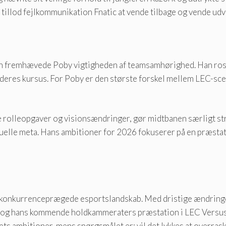
tillod fejlkommunikation Fnatic at vende tilbage og vende udvi
listen fremhævede Poby vigtigheden af ​​teamsamhørighed. Han r
 deres kursus. For Poby er den største forskel mellem LEC-sc
rolleopgaver og visionsændringer, gør midtbanen særligt str
uelle meta. Hans ambitioner for 2026 fokuserer på en præstatio
 konkurrenceprægede esportslandskab. Med dristige ændringer 
ys og hans kommende holdkammeraters præstation i LEC Versus
ets ambitioner, mens spørgsmålet er: vil det lykkes at overra