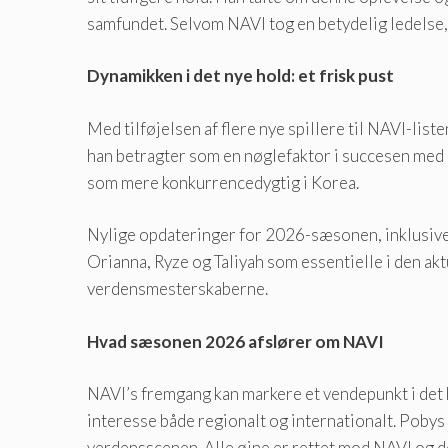
samfundet. Selvom NAVI tog en betydelig ledelse, 
Dynamikken i det nye hold: et frisk pust
Med tilføjelsen af ​​flere nye spillere til NAVI-
han betragter som en nøglefaktor i succesen med
som mere konkurrencedygtig i Korea.
Nylige opdateringer for 2026-sæsonen, inklusive 
Orianna, Ryze og Taliyah som essentielle i den akt
verdensmesterskaberne.
Hvad sæsonen 2026 afslører om NAVI
NAVI’s fremgang kan markere et vendepunkt i det
interesse både regionalt og internationalt. Pob
verdensscenen. Alle øjne er rettet mod NAVI og d