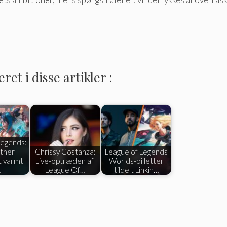
et i disse artikler :
Legends:
tner
Chrissy Costanza:
League of Legends
t varmt
Live-optræden af ​​
Worlds-billetter
…
League Of…
tildelt Linkin…