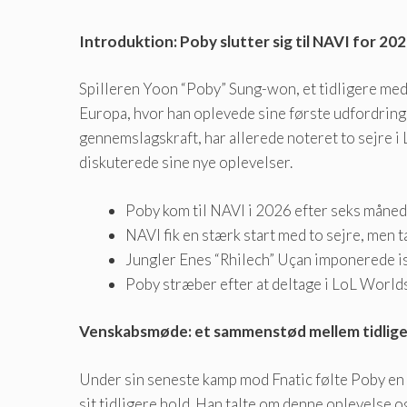
Introduktion: Poby slutter sig til NAVI for 2
Spilleren Yoon “Poby” Sung-won, et tidligere med
Europa, hvor han oplevede sine første udfordringe
gennemslagskraft, har allerede noteret to sejre i 
diskuterede sine nye oplevelser.
Poby kom til NAVI i 2026 efter seks månede
NAVI fik en stærk start med to sejre, men ta
Jungler Enes “Rhilech” Uçan imponerede is
Poby stræber efter at deltage i LoL World
Venskabsmøde: et sammenstød mellem tidlig
Under sin seneste kamp mod Fnatic følte Poby en b
sit tidligere hold. Han talte om denne oplevelse 