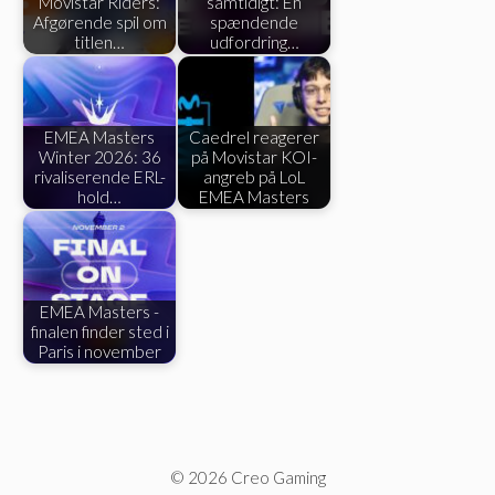
Movistar Riders:
samtidigt: En
Afgørende spil om
spændende
titlen…
udfordring…
EMEA Masters
Caedrel reagerer
Winter 2026: 36
på Movistar KOI-
rivaliserende ERL-
angreb på LoL
hold…
EMEA Masters
EMEA Masters -
finalen finder sted i
Paris i november
© 2026 Creo Gaming