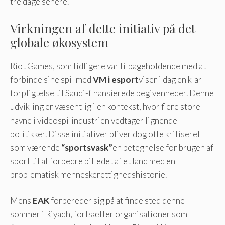
tre dage senere.
Virkningen af ​​dette initiativ på det
globale økosystem
Riot Games, som tidligere var tilbageholdende med at
forbinde sine spil med
VM i esport
viser i dag en klar
forpligtelse til Saudi-finansierede begivenheder. Denne
udvikling er væsentlig i en kontekst, hvor flere store
navne i videospilindustrien vedtager lignende
politikker. Disse initiativer bliver dog ofte kritiseret
som værende
“sportsvask”
en betegnelse for brugen af ​​
sport til at forbedre billedet af et land med en
problematisk menneskerettighedshistorie.
Mens
EAK
forbereder sig på at finde sted denne
sommer i Riyadh, fortsætter organisationer som