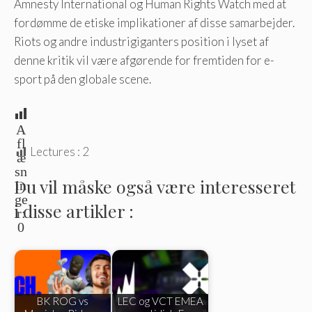
Amnesty International og Human Rights Watch med at
fordømme de etiske implikationer af disse samarbejder.
Riots og andre industrigiganters position i lyset af
denne kritik vil være afgørende for fremtiden for e-
sport på den globale scene.
A
fl
Lectures :
2
æ
sn
Du vil måske også være interesseret
in
ge
i disse artikler :
r:
0
BK ROG vs
LEC og VCT EMEA