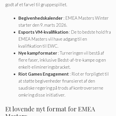
godt af et farvel til gruppespillet.
Begivenhedskalender
: EMEA Masters Winter
starter den 9. marts 2026.
Esports VM-kvalifikation
: De to bedste hold fra
EMEA Masters vil have adgang til en
kvalifikation til EWC.
Nye kampformater
: Turneringen vil bestå af
flere faser, inklusive Bedst-af-tre-kampe og en
enkelt-elimineringsbracket.
Riot Games Engagement
: Riot er forpligtet til
at støtte begivenheder finansieret af den
saudiske regering på trods af kontroverserne
omkring disse initiativer.
Et lovende nyt format for EMEA
Masters