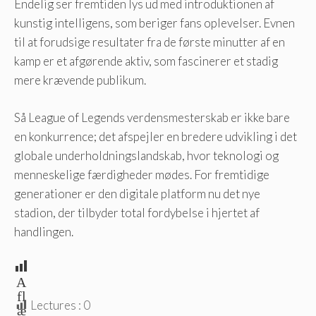
Endelig ser fremtiden lys ud med introduktionen af ​​
kunstig intelligens, som beriger fans oplevelser. Evnen
til at forudsige resultater fra de første minutter af en
kamp er et afgørende aktiv, som fascinerer et stadig
mere krævende publikum.
Så League of Legends verdensmesterskab er ikke bare
en konkurrence; det afspejler en bredere udvikling i det
globale underholdningslandskab, hvor teknologi og
menneskelige færdigheder mødes. For fremtidige
generationer er den digitale platform nu det nye
stadion, der tilbyder total fordybelse i hjertet af
handlingen.
A
fl
Lectures :
0
æ