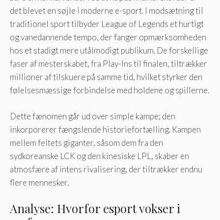
det blevet en søjle i moderne e-sport. I modsætning til
traditionel sport tilbyder League of Legends et hurtigt
og vanedannende tempo, der fanger opmærksomheden
hos et stadigt mere utålmodigt publikum. De forskellige
faser af mesterskabet, fra Play-Ins til finalen, tiltrækker
millioner af tilskuere på samme tid, hvilket styrker den
følelsesmæssige forbindelse med holdene og spillerne.
Dette fænomen går ud over simple kampe; den
inkorporerer fængslende historiefortælling. Kampen
mellem feltets giganter, såsom dem fra den
sydkoreanske LCK og den kinesiske LPL, skaber en
atmosfære af intens rivalisering, der tiltrækker endnu
flere mennesker.
Analyse: Hvorfor esport vokser i