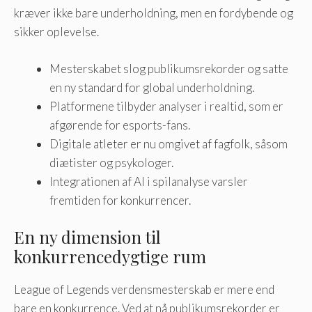
kræver ikke bare underholdning, men en fordybende og
sikker oplevelse.
Mesterskabet slog publikumsrekorder og satte
en ny standard for global underholdning.
Platformene tilbyder analyser i realtid, som er
afgørende for esports-fans.
Digitale atleter er nu omgivet af fagfolk, såsom
diætister og psykologer.
Integrationen af ​​AI i spilanalyse varsler
fremtiden for konkurrencer.
En ny dimension til
konkurrencedygtige rum
League of Legends verdensmesterskab er mere end
bare en konkurrence. Ved at nå publikumsrekorder er