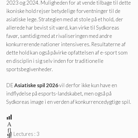
2023 og 2024. Muligheden for at vende tilbage til dette
ikoniske hold rejser betydelige forventninger til de
asiatiske lege. Strategien med at stole på et hold, der
allerede har bevist sit værd, kan virke til Sydkoreas
favør, samtidig med at rivaliseringen med andre
konkurrerende nationer intensiveres. Resultaterne af
dette hold kan også påvirke opfattelsen af ​​e-sport som
en disciplin i sig selv inden for traditionelle
sportsbegivenheder.
DE
Asiatiske spil 2026
vil derfor ikke kun have en
indflydelse på esports-landskabet, men også på
Sydkoreas image i en verden af ​​konkurrencedygtige spil.
A
fl
Lectures :
3
æ