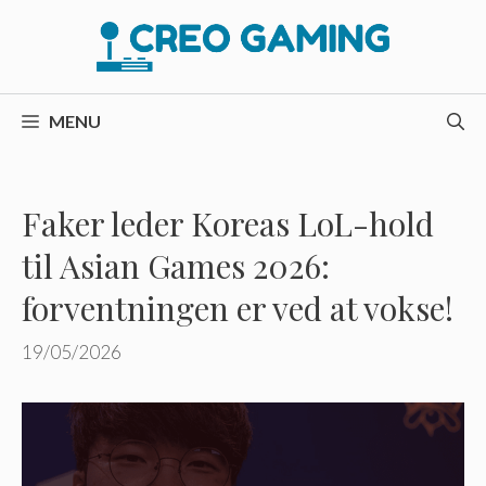
Hop
til
indhold
MENU
Faker leder Koreas LoL-hold
til Asian Games 2026:
forventningen er ved at vokse!
19/05/2026