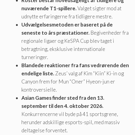
Roster består hovedsageligt af tidligere og
nuværende T1-spillere.
Valget sigter mod at
udnytte erfaringerne fra tidligere mestre.
Udvælgelsesmetoden er baseret på de
seneste to års præstationer.
Begivenheder fra
regionale ligaer og KeSPA Cup blev taget i
betragtning, eksklusive internationale
turneringer.
Blandede reaktioner fra fans vedrørende den
endelige liste.
Zeus’ valg af Kim “Kiin” Ki-in og
Canyon frem for Mun “Oner” Hyeon-jun er
kontroversielle.
Asian Games finder sted fra den 13.
september til den 4. oktober 2026.
Konkurrencerne vil byde på 41 sportsgrene,
herunder adskillige esports-spil, med massiv
deltagelse forventet.