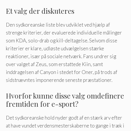
Et valg der diskuteres
Den sydkoreanske liste blev udviklet ved hjælp af
strenge kriterier, der evaluerede individuelle målinger
som KDA, solo-drab og kill-deltagelse. Selvom disse
kriterier er klare, udløste udvælgelsen stærke
reaktioner, især på sociale netværk. Fans undrer sig
over valget af Zeus, som erstattede Kiin, samt
inddragelsen af ​​Canyon i stedet for Oner, på trods af
sidstnævntes imponerende seneste præstationer.
Hvorfor kunne disse valg omdefinere
fremtiden for e-sport?
Det sydkoreanske hold nyder godt af en stærk arv efter
at have vundet verdensmesterskaberne to gange i træk i