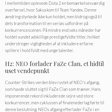
I mellemtiden oplevede Dota 2 en bemærkelsesværdig
overførsel, hvor Saksa kom til Team Yandex. Denne
ændring styrkede ikke kun holdet, men bidrog også til
dets transformation til en seriøs udfordrer på
konkurrencescenen. På mindre end seks måneder har
holdet vundet adskillige prestigefyldte titler, hvilket
understreger vigtigheden af ​​at inkludere erfarne
spillere i hold fyldt med unge talenter.
H2: NEO forlader FaZe Clan, et hidtil
uset vendepunkt
Counter-Strikes verden blev rystet af NEO’s afgang,
som havde sluttet sig til FaZe Clan som træner. Hans
imponerende rekord inkluderede sejre ved store
konkurrencer, men cyklussen af ​​finalenederlag førte til
denne beslutning. NEOs afgang efterlader FaZe i en