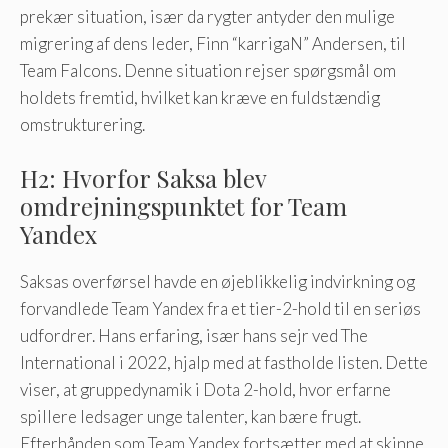
prekær situation, især da rygter antyder den mulige
migrering af dens leder, Finn “karrigaN” Andersen, til
Team Falcons. Denne situation rejser spørgsmål om
holdets fremtid, hvilket kan kræve en fuldstændig
omstrukturering.
H2: Hvorfor Saksa blev
omdrejningspunktet for Team
Yandex
Saksas overførsel havde en øjeblikkelig indvirkning og
forvandlede Team Yandex fra et tier-2-hold til en seriøs
udfordrer. Hans erfaring, især hans sejr ved The
International i 2022, hjalp med at fastholde listen. Dette
viser, at gruppedynamik i Dota 2-hold, hvor erfarne
spillere ledsager unge talenter, kan bære frugt.
Efterhånden som Team Yandex fortsætter med at skinne