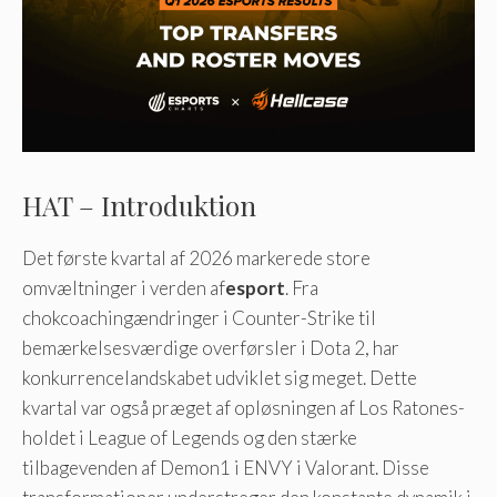
HAT – Introduktion
Det første kvartal af 2026 markerede store
omvæltninger i verden af
esport
. Fra
chokcoachingændringer i Counter-Strike til
bemærkelsesværdige overførsler i Dota 2, har
konkurrencelandskabet udviklet sig meget. Dette
kvartal var også præget af opløsningen af ​​Los Ratones-
holdet i League of Legends og den stærke
tilbagevenden af ​​Demon1 i ENVY i Valorant. Disse