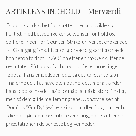
ARTIKLENS INDHOLD – Merværdi
Esports-landskabet fortsætter med at udvikle sig
hurtigt, med betydelige konsekvenser for hold og
spillere. Inden for Counter-Strike-universet chokerede
NEOs afgang fans. Efter en glorværdig karriere havde
han netop forladt FaZe Clan efter en række skuffende
resultater. På trods af at han vandt flere turneringer i
løbet af hans embedsperiode, så det konstante tab i
finalerne ud til at have dæmpet holdets moral. Under
hans ledelse havde FaZe formået at nå de store finaler,
men så dem glide mellem fingrene. Udnævnelsen af ​​
Dominik “GruBy” Świderski som midlertidig træner har
ikke medført den forventede ændring, med skuffende
præstationer i de seneste begivenheder.