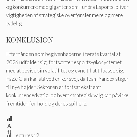
og konkurrere med giganter som Tundra Esports, bliver
vigtigheden af ​​strategiske overførsler mere og mere
tydelig.
KONKLUSION
Efterhånden som begivenhederne i første kvartal af
2026 udfolder sig, fortsætter esports-økosystemet
med at bevise sin volatilitet og evne til at tilpasse sig.
FaZe Clan kan stå ved en korsvej, da Team Yandex stiger
til nye højder. Sektoren er fortsat ekstremt
konkurrencedygtig, og hvert strategisk valg kan påvirke
fremtiden for hold og deres spillere.
A
fl
Lectures :
2
æ