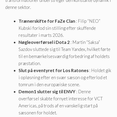
transformationer understreger den konstante dynamik i
denne sektor.
Trænerskifte for FaZe Clan
: Filip “NEO”
Kubski forlod sin stilling efter skuffende
resultater i marts 2026.
Nøgleoverførsel i Dota 2
: Martin “Saksa”
Sazdov sluttede sig til Team Yandex, hvilket førte
til en bemærkelsesværdig forbedring af holdets
præstation.
Slut på eventyret for Los Ratones
: Holdet gik
i opløsning efter en svær sæson og efterlod et
tomrum i den europæiske scene.
Demon1 slutter sig til ENVY
: Denne
overførsel skabte fornyet interesse for VCT
Americas, på trods af en vanskelig start på
sæsonen for holdet.