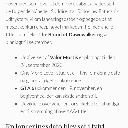
november, som lover at dominere salget af videospil i
de følgende måneder. Spildirektør Radoslaw Ratusznik
udtrykte tvivl om lanceringsdatoen og pegede på et
meget konkurrencepræget markedsmiljø med andre
titler som f.eks.
The Blood of Dawnwalker
også
planlagt til september.
Udgivelsen af
Valor Mortis
er planlagt til den
24. september 2023.
One More Level-studiet er i tvivl om denne dato
på grund af øget konkurrence.
GTA 6
udkommer den 19. november, en
begivenhed, der kan skade andre spil.
Udviklere overvejer en forsinkelse for at undgå
en tilstrømning af nye AAA-titler.
En lanceringsdato blev sat i tvivl