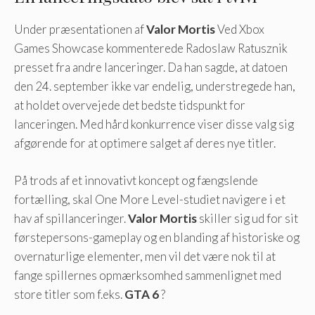
Under præsentationen af
Valor Mortis
Ved Xbox
Games Showcase kommenterede Radoslaw Ratusznik
presset fra andre lanceringer. Da han sagde, at datoen
den 24. september ikke var endelig, understregede han,
at holdet overvejede det bedste tidspunkt for
lanceringen. Med hård konkurrence viser disse valg sig
afgørende for at optimere salget af deres nye titler.
På trods af et innovativt koncept og fængslende
fortælling, skal One More Level-studiet navigere i et
hav af spillanceringer.
Valor Mortis
skiller sig ud for sit
førstepersons-gameplay og en blanding af historiske og
overnaturlige elementer, men vil det være nok til at
fange spillernes opmærksomhed sammenlignet med
store titler som f.eks.
GTA 6
?