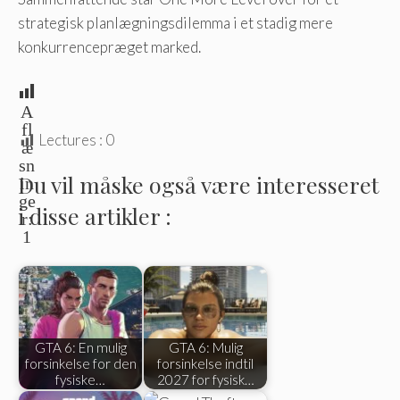
strategisk planlægningsdilemma i et stadig mere
konkurrencepræget marked.
A
fl
Lectures :
0
æ
sn
Du vil måske også være interesseret
in
ge
i disse artikler :
r:
1
GTA 6: En mulig
GTA 6: Mulig
forsinkelse for den
forsinkelse indtil
fysiske…
2027 for fysisk…