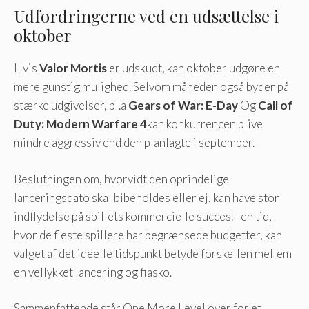
Udfordringerne ved en udsættelse i
oktober
Hvis
Valor Mortis
er udskudt, kan oktober udgøre en
mere gunstig mulighed. Selvom måneden også byder på
stærke udgivelser, bl.a
Gears of War: E-Day
Og
Call of
Duty: Modern Warfare 4
kan konkurrencen blive
mindre aggressiv end den planlagte i september.
Beslutningen om, hvorvidt den oprindelige
lanceringsdato skal bibeholdes eller ej, kan have stor
indflydelse på spillets kommercielle succes. I en tid,
hvor de fleste spillere har begrænsede budgetter, kan
valget af det ideelle tidspunkt betyde forskellen mellem
en vellykket lancering og fiasko.
Sammenfattende står One More Level over for et