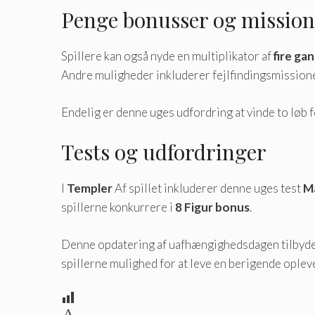
Penge bonusser og mission
Spillere kan også nyde en multiplikator af
fire ga
Andre muligheder inkluderer fejlfindingsmission
Endelig er denne uges udfordring at vinde to løb 
Tests og udfordringer
I
Templer
Af spillet inkluderer denne uges test
M
spillerne konkurrere i
8 Figur bonus
.
Denne opdatering af uafhængighedsdagen tilbyder 
spillerne mulighed for at leve en berigende oplev
A