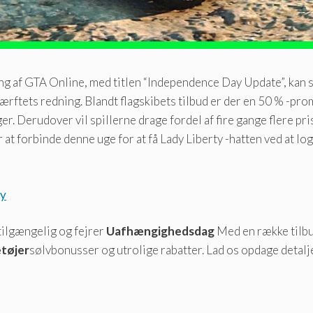
ing af GTA Online, med titlen “Independence Day Update”, kan 
værftets redning. Blandt flagskibets tilbud er der en 50 % -pr
ger. Derudover vil spillerne drage fordel af fire gange flere p
 at forbinde denne uge for at få Lady Liberty -hatten ved at l
oy
tilgængelig og fejrer
Uafhængighedsdag
Med en række tilbu
etøjer
sølvbonusser og utrolige rabatter. Lad os opdage deta