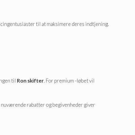
cingentusiaster til at maksimere deres indtjening.
ngen til
Ron skifter
. For premium -løbet vil
De nuværende rabatter og begivenheder giver