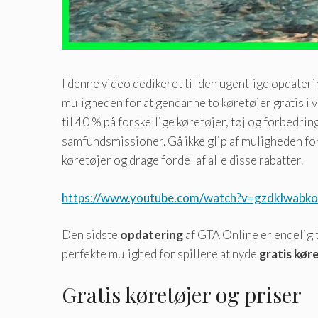
I denne video dedikeret til den ugentlige opdater
muligheden for at gendanne to køretøjer gratis i 
til 40 % på forskellige køretøjer, tøj og forbedrin
samfundsmissioner. Gå ikke glip af muligheden for
køretøjer og drage fordel af alle disse rabatter.
https://www.youtube.com/watch?v=gzdklwabk
Den sidste
opdatering
af GTA Online er endelig 
perfekte mulighed for spillere at nyde
gratis kør
Gratis køretøjer og priser