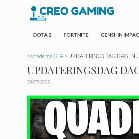
Hop
til
indhold
DOTA 2
FORTNITE
GENSHIN IMPA
Nyhederne GTA
>
UPDATERINGSDAG DAGEN UPDATE
UPDATERINGSDAG DAGEN U
03/07/2025