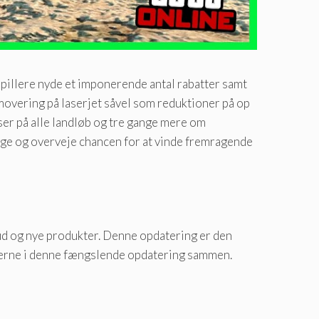
spillere nyde et imponerende antal rabatter samt
omovering på laserjet såvel som reduktioner på op
riser på alle landløb og tre gange mere om
ogge og overveje chancen for at vinde fremragende
d og nye produkter. Denne opdatering er den
ljerne i denne fængslende opdatering sammen.