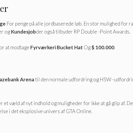
er
nge
For penge på alle jordbaserede løb. En stor mulighed for ra
er og
Kundesjob
der også tilbyder RP Double -Point Awards.
for at modtage
Fyrværkeri Bucket Hat
Og
$ 100.000
.
azebank Arena
til den normale udfordring og HSW -udfordri
et væld af nyt indhold og muligheder for ikke at gå glip af. 
else i det eksplosive univers af GTA Online.