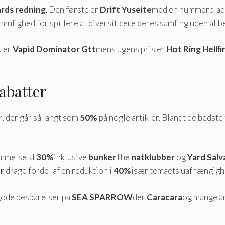
rds redning
. Den første er
Drift Yuseite
med en nummerplade
 mulighed for spillere at diversificere deres samling uden at b
, er
Vapid Dominator Gtt
mens ugens pris er
Hot Ring Hellfi
abatter
, der går så langt som
50%
på nogle artikler. Blandt de bedste 
emmelse kl
30%
inklusive
bunker
The
natklubber
og
Yard Salv
er
drage fordel af en reduktion i
40%
især temaets uafhængig
 gode besparelser på
SEA SPARROW
der
Caracara
og mange a