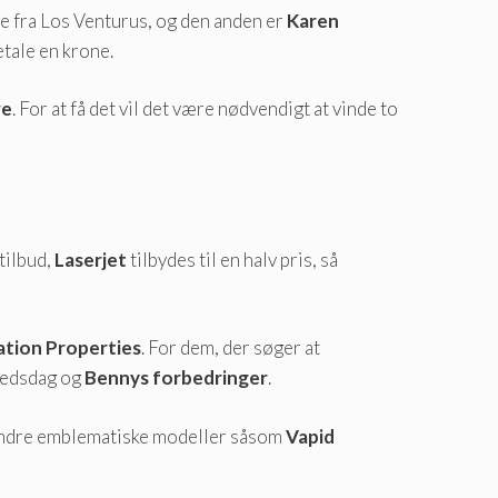
 fra Los Venturus, og den anden er
Karen
etale en krone.
re
. For at få det vil det være nødvendigt at vinde to
tilbud,
Laserjet
tilbydes til en halv pris, så
ation Properties
. For dem, der søger at
hedsdag og
Bennys forbedringer
.
ndre emblematiske modeller såsom
Vapid