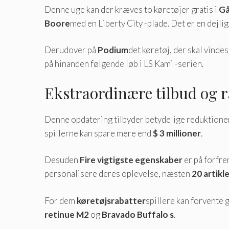
Denne uge kan der kræves to køretøjer gratis i
Gå
Boore
med en Liberty City -plade. Det er en dejlig
Derudover på
Podium
det køretøj, der skal vindes
på hinanden følgende løb i LS Kami -serien.
Ekstraordinære tilbud og r
Denne opdatering tilbyder betydelige reduktioner
spillerne kan spare mere end
$ 3 millioner
.
Desuden
Fire vigtigste egenskaber
er på forfr
personalisere deres oplevelse, næsten
20 artikl
For dem
køretøjsrabatter
spillere kan forvente
retinue M2
og
Bravado Buffalo s
.