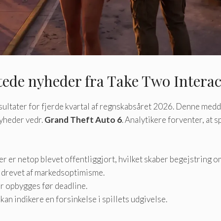
tede nyheder fra Take Two Interac
esultater for fjerde kvartal af regnskabsåret 2026. Denne medd
yheder vedr.
Grand Theft Auto 6
. Analytikere forventer, at s
r er netop blevet offentliggjort, hvilket skaber begejstring 
, drevet af markedsoptimisme.
ler opbygges før deadline.
n indikere en forsinkelse i spillets udgivelse.