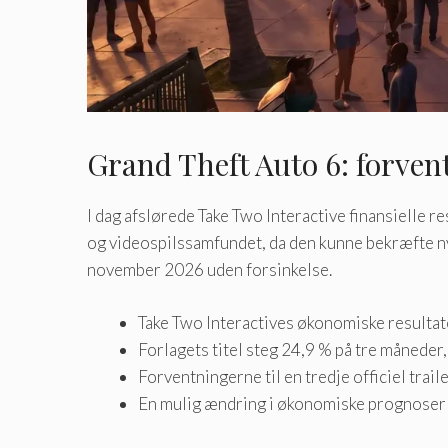
Grand Theft Auto 6: forven
I dag afslørede Take Two Interactive finansielle r
og videospilssamfundet, da den kunne bekræfte n
november 2026 uden forsinkelse.
Take Two Interactives økonomiske resultate
Forlagets titel steg 24,9 % på tre måneder
Forventningerne til en tredje officiel trai
En mulig ændring i økonomiske prognoser ka