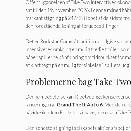
Offentliggørelsen af ​​Take Two Interactives øk
sat til den 19. november 2026. I denne måned håb
markant stigning på 24,9 % i løbet af de sidste t
den forestående åbning af forudbestillinger.
Det er Rockstar Games’ tradition at udgive væsent
intensiveres omkring en mulig tredje trailer, som 
håber spillerne på afklaring om tidspunktet for 
et klart tegn på en mulig forsinkelse i spillets udgi
Problemerne bag Take Two 
Denne meddelelse kan få betydelige konsekvenser 
lanceringen af
Grand Theft Auto 6
. Med den en
påvirke ikke kun Rockstars image, men også Take Tw
Den seneste stigning i selskabets aktier afspejl