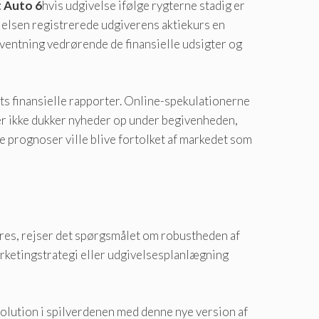
 Auto 6
hvis udgivelse ifølge rygterne stadig er
lelsen registrerede udgiverens aktiekurs en
rventning vedrørende de finansielle udsigter og
ts finansielle rapporter. Online-spekulationerne
 der ikke dukker nyheder op under begivenheden,
 prognoser ville blive fortolket af markedet som
s, rejser det spørgsmålet om robustheden af ​​
rketingstrategi eller udgivelsesplanlægning
volution i spilverdenen med denne nye version af