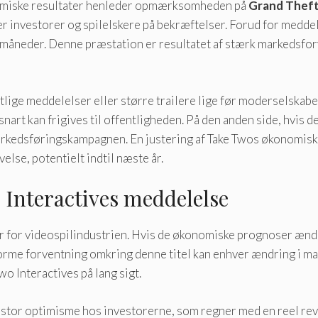
onomiske resultater henleder opmærksomheden på
Grand Theft
er investorer og spilelskere på bekræftelser. Forud for medde
re måneder. Denne præstation er resultatet af stærk markedsfo
lige meddelelser eller større trailere lige før moderselskabe
snart kan frigives til offentligheden. På den anden side, hvis
markedsføringskampagnen. En justering af Take Twos økonomiske
velse, potentielt indtil næste år.
Interactives meddelelse
for videospilindustrien. Hvis de økonomiske prognoser ændre
orme forventning omkring denne titel kan enhver ændring i ma
o Interactives på lang sigt.
er stor optimisme hos investorerne, som regner med en reel re