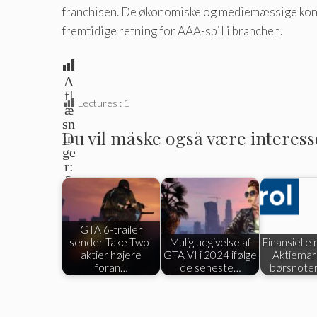
franchisen. De økonomiske og mediemæssige konse
fremtidige retning for AAA-spil i branchen.
A
fl
Lectures :
1
æ
sn
Du vil måske også være interesser
in
ge
r:
2
GTA 6-trailer
sender Take Two-
Mulig udgivelse af
Finansielle
aktier højere
GTA VI i 2024 ifølge
Aktiemar
foran…
de seneste…
børsnote