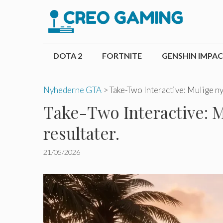
Hop
til
indhold
DOTA 2
FORTNITE
GENSHIN IMPA
Nyhederne GTA
>
Take-Two Interactive: Mulige n
Take-Two Interactive: 
resultater.
21/05/2026