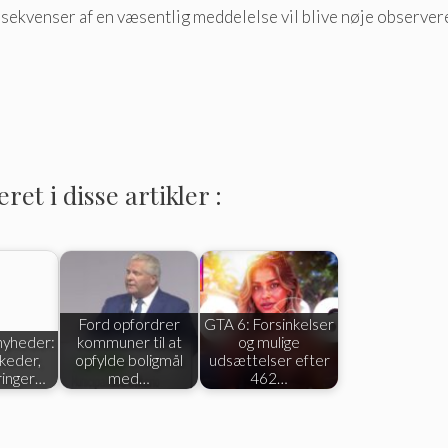
kvenser af en væsentlig meddelelse vil blive nøje observere
et i disse artikler :
Ford opfordrer
GTA 6: Forsinkelser
 nyheder:
kommuner til at
og mulige
keder,
opfylde boligmål
udsættelser efter
ringer…
med…
462…