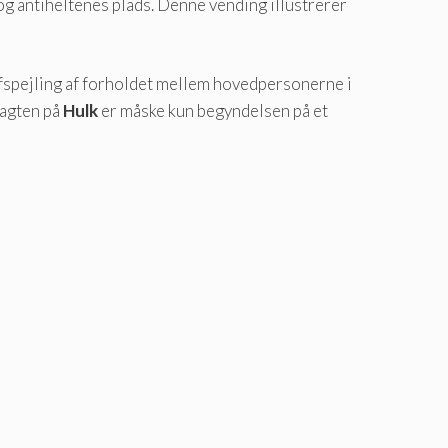
og antiheltenes plads. Denne vending illustrerer
afspejling af forholdet mellem hovedpersonerne i
Jagten på
Hulk
er måske kun begyndelsen på et