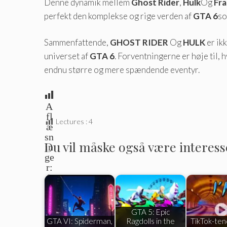
Denne dynamik mellem
Ghost Rider
,
Hulk
Og
Fra
perfekt den komplekse og rige verden af
GTA 6
so
Sammenfattende,
GHOST RIDER
Og
HULK
er ik
universet af
GTA 6
. Forventningerne er høje til, 
endnu større og mere spændende eventyr.
A
fl
Lectures :
4
æ
sn
Du vil måske også være interesser
in
ge
r:
0
GTA 5: Epic
GTA VI: Spiderman,
Ragdolls in the
TikTok-ten