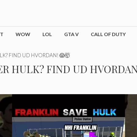
CT
WOW
LOL
GTA V
CALL OF DUTY
LK? FIND UD HVORDAN! 😱🤯
R HULK? FIND UD HVORDAN!