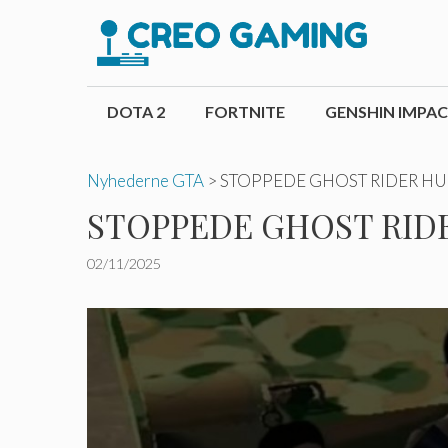
Hop
til
indhold
DOTA 2
FORTNITE
GENSHIN IMPA
Nyhederne GTA
>
STOPPEDE GHOST RIDER HU
STOPPEDE GHOST RIDE
02/11/2025