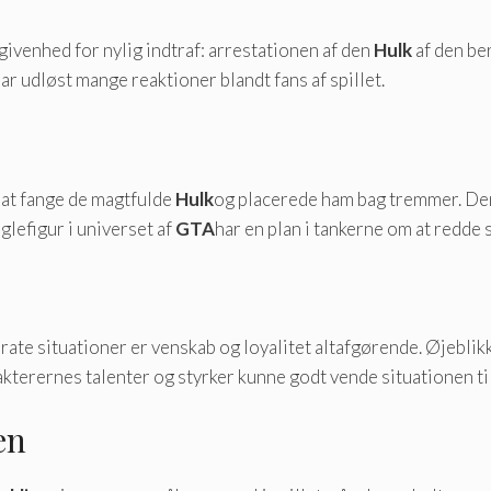
ivenhed for nylig indtraf: arrestationen af ​​den
Hulk
af den b
har udløst mange reaktioner blandt fans af spillet.
at fange de magtfulde
Hulk
og placerede ham bag tremmer. De
glefigur i universet af
GTA
har en plan i tankerne om at redde 
erate situationer er venskab og loyalitet altafgørende. Øjebli
kterernes talenter og styrker kunne godt vende situationen til
en