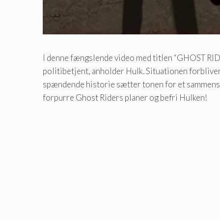
I denne fængslende video med titlen “GHOST RIDE
politibetjent, anholder Hulk. Situationen forblive
spændende historie sætter tonen for et sammenstød
forpurre Ghost Riders planer og befri Hulken!