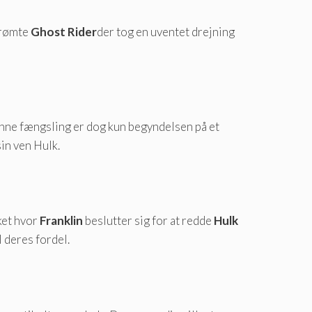
erømte
Ghost Rider
der tog en uventet drejning
nne fængsling er dog kun begyndelsen på et
sin ven Hulk.
kket hvor
Franklin
beslutter sig for at redde
Hulk
 deres fordel.