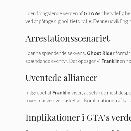
I den fængslende verden af
GTA 6
en betydelig beg
ved at påtage sig politiets rolle. Denne udvikling 
Arrestationsscenariet
I denne spændende sekvens,
Ghost Rider
formår 
spændende eventyr. Det opdager vi
Franklin
en nø
Uventede alliancer
Indgrebet af
Franklin
viser, at selv i de mest desp
lover mange overraskelser. Kombinationen af ​​kara
Implikationer i GTA’s verd