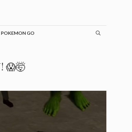
POKEMON GO
 😱🤯