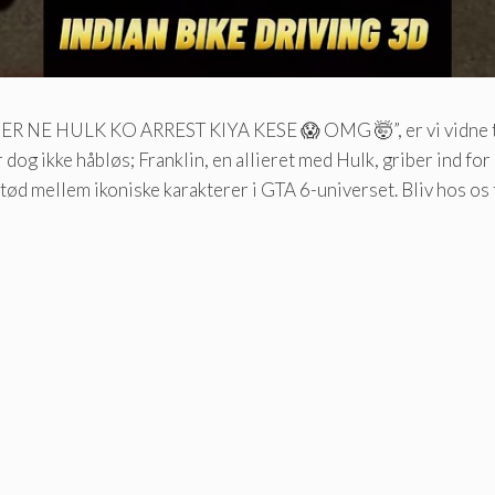
R NE HULK KO ARREST KIYA KESE 😱 OMG 🤯”, er vi vidne til e
r dog ikke håbløs; Franklin, en allieret med Hulk, griber ind fo
 mellem ikoniske karakterer i GTA 6-universet. Bliv hos os fo