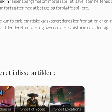
nklin
rejser spørgsmål om moral i spillet, såvel som heltenes 
m fortsætter med at betage og forbløffe spillere.
ke kun to emblematiske karakterer; deres konfrontation er en 
hvad der derefter sker, og hvordan deres historie udvikler sig. 
et i disse artikler :
denser:
Ghost of Yōtei:
Ghost Locations