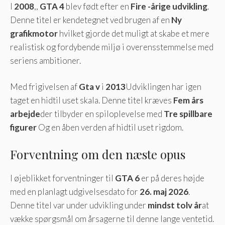
I
2008
,,
GTA 4
blev født efter en
Fire -årige udvikling
.
Denne titel er kendetegnet ved brugen af ​​en
Ny
grafikmotor
hvilket gjorde det muligt at skabe et mere
realistisk og fordybende miljø i overensstemmelse med
seriens ambitioner.
Med frigivelsen af
Gta v
i
2013
Udviklingen har igen
taget en hidtil uset skala. Denne titel kræves
Fem års
arbejde
der tilbyder en spiloplevelse med
Tre spillbare
figurer
Og en åben verden af ​​hidtil uset rigdom.
Forventning om den næste opus
I øjeblikket forventninger til
GTA 6
er på deres højde
med en planlagt udgivelsesdato for
26. maj 2026
.
Denne titel var under udvikling under
mindst tolv år
at
vække spørgsmål om årsagerne til denne lange ventetid.