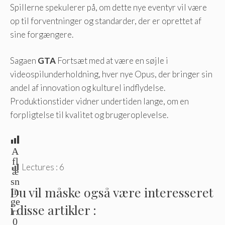
Spillerne spekulerer på, om dette nye eventyr vil være
op til forventninger og standarder, der er oprettet af
sine forgængere.
Sagaen
GTA
Fortsæt med at være en søjle i
videospilunderholdning, hver nye Opus, der bringer sin
andel af innovation og kulturel indflydelse.
Produktionstider vidner undertiden lange, om en
forpligtelse til kvalitet og brugeroplevelse.
A
fl
Lectures :
6
æ
sn
Du vil måske også være interesseret
in
ge
i disse artikler :
r:
0