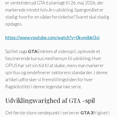
er ventetiden på GTA 6 planlagt til 26. maj 2026, der
markerede mindst tolv års udvikling. Spørgsmålet er
stadig: hvorfor en sådan forsinkelse? Svaret skal stadig
opdages.
https://www.youtube.com/watch?v=0kvmibki3ci
Spillet saga
GTA
Emblem af videospil, oplevede et
fascinerende kursus med hensyn til udvikling. Hver
OPUS har set sin tid til at skabe, mens man markerer
spiritus og omdefinerer sektorens standarder. I denne
artikel udforsker vi fremstillingstiden for hver
flagskibstitel i denne legendariske serie.
Udviklingsvarighed af GTA -spil
Det første store vendepunkt i serien er
GTA 3
frigivet i