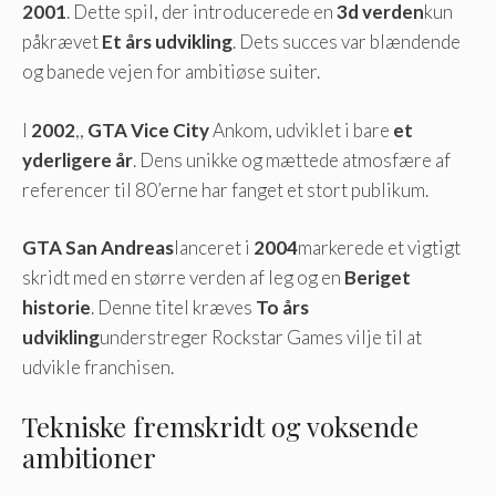
2001
. Dette spil, der introducerede en
3d verden
kun
påkrævet
Et års udvikling
. Dets succes var blændende
og banede vejen for ambitiøse suiter.
I
2002
,,
GTA Vice City
Ankom, udviklet i bare
et
yderligere år
. Dens unikke og mættede atmosfære af
referencer til 80’erne har fanget et stort publikum.
GTA San Andreas
lanceret i
2004
markerede et vigtigt
skridt med en større verden af ​​leg og en
Beriget
historie
. Denne titel kræves
To års
udvikling
understreger Rockstar Games vilje til at
udvikle franchisen.
Tekniske fremskridt og voksende
ambitioner