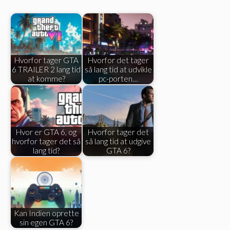
Hvorfor tager GTA
Hvorfor det tager
6 TRAILER 2 lang tid
så lang tid at udvikle
at komme?
pc-porten…
Hvor er GTA 6, og
Hvorfor tager det
hvorfor tager det så
så lang tid at udgive
lang tid?
GTA 6?
Kan Indien oprette
sin egen GTA 6?