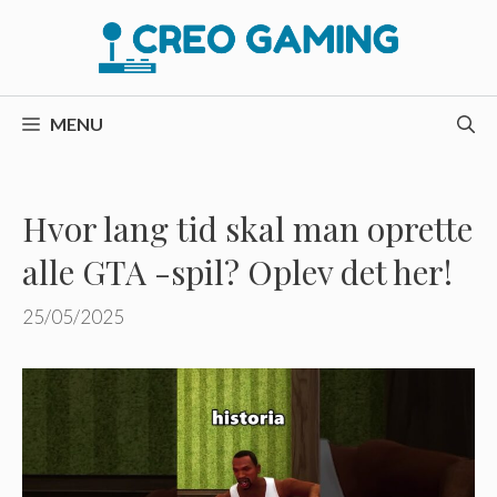
Hop
til
indhold
MENU
Hvor lang tid skal man oprette
alle GTA -spil? Oplev det her!
25/05/2025