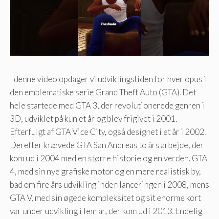
I denne video opdager vi udviklingstiden for hver opus i
den emblematiske serie Grand Theft Auto (GTA). Det
hele startede med GTA 3, der revolutionerede genren i
3D, udviklet på kun et år og blev frigivet i 2001.
Efterfulgt af GTA Vice City, også designet i et år i 2002.
Derefter krævede GTA San Andreas to års arbejde, der
kom ud i 2004 med en større historie og en verden. GTA
4, med sin nye grafiske motor og en mere realistisk by,
bad om fire års udvikling inden lanceringen i 2008, mens
GTA V, med sin øgede kompleksitet og sit enorme kort
var under udvikling i fem år, der kom ud i 2013. Endelig