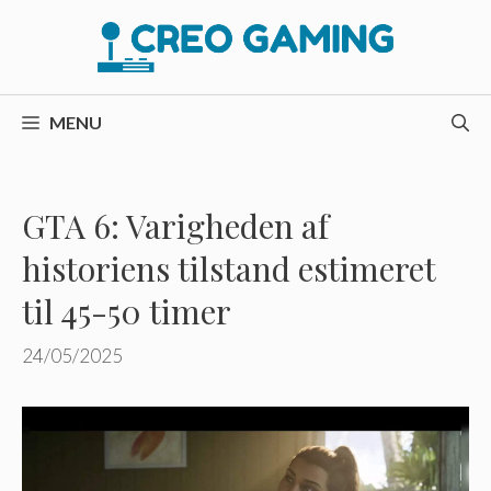
Hop
til
indhold
MENU
GTA 6: Varigheden af ​​
historiens tilstand estimeret
til 45-50 timer
24/05/2025