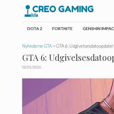
Hop
til
indhold
DOTA 2
FORTNITE
GENSHIN IMPA
Nyhederne GTA
>
GTA 6: Udgivelsesdatoopdateri
GTA 6: Udgivelsesdatoop
02/01/2026