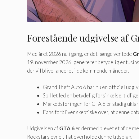
Forestående udgivelse af G
Med året 2026 nu i gang, er det længe ventede
Gr
19. november 2026, genererer betydelig entusiasm
der vil blive lanceret i de kommende måneder.
Grand Theft Auto 6 har nu en officiel udg
Spillet led en betydelig forsinkelse; tidlig
Markedsføringen for GTA 6 er stadig uklar, 
Fans forbliver skeptiske over, at denne dat
Udgivelsen af
GTA 6
er dermed blevet et af de me
Rockstars evne til at overholde denne tidsplan.