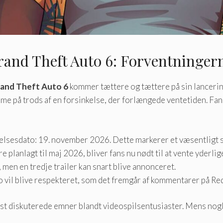
rand Theft Auto 6: Forventningern
and Theft Auto 6
kommer tættere og tættere på sin lancering
e på trods af en forsinkelse, der forlængede ventetiden. Fa
ivelsesdato: 19. november 2026. Dette markerer et væsentligt 
ere planlagt til maj 2026, bliver fans nu nødt til at vente yderl
men en tredje trailer kan snart blive annonceret.
o vil blive respekteret, som det fremgår af kommentarer på Red
st diskuterede emner blandt videospilsentusiaster. Mens nogle