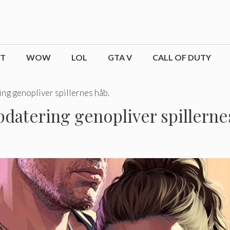
CT
WOW
LOL
GTA V
CALL OF DUTY
ng genopliver spillernes håb.
datering genopliver spillerne