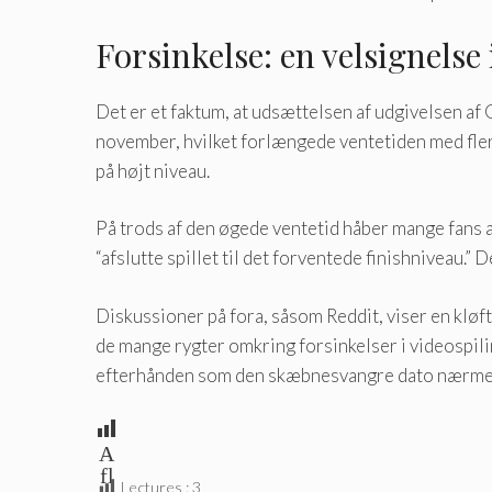
Forsinkelse: en velsignelse
Det er et faktum, at udsættelsen af ​​udgivelsen af ​
november, hvilket forlængede ventetiden med flere
på højt niveau.
På trods af den øgede ventetid håber mange fans af s
“afslutte spillet til det forventede finishniveau.
Diskussioner på fora, såsom Reddit, viser en kløft
de mange rygter omkring forsinkelser i videospilin
efterhånden som den skæbnesvangre dato nærmer
A
fl
Lectures :
3