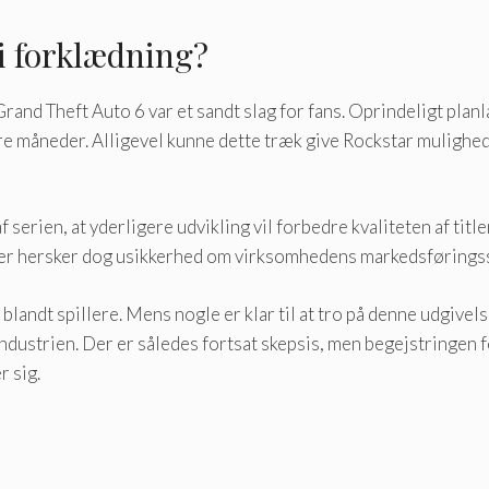
 i forklædning?
​Grand Theft Auto 6 var et sandt slag for fans. Oprindeligt planla
 måneder. Alligevel kunne dette træk give Rockstar mulighed fo
erien, at yderligere udvikling vil forbedre kvaliteten af ​​titl
” Der hersker dog usikkerhed om virksomhedens markedsføringsst
 blandt spillere. Mens nogle er klar til at tro på denne udgive
dustrien. Der er således fortsat skepsis, men begejstringen fo
 sig.