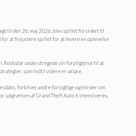
gt til den 26. maj 2026, blev spillet forsinket til
r at finjustere spillet for at levere en oplevelse
en. Rockstar understregede sin forpligtelse til at
rategier, som indtil videre er uklare.
lsesdato, forbliver andre forsigtige og minder om
r udgivelsen af ​​Grand Theft Auto 6 intensiveres,