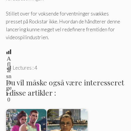
Stillet over for voksende forventninger svækkes
presset på Rockstar ikke. Hvordan de håndterer denne
lancering kunne meget vel redefinere fremtiden for
videospilindustrien.
A
fl
Lectures :
4
æ
sn
Du vil måske også være interesseret
in
ge
i disse artikler :
r:
0