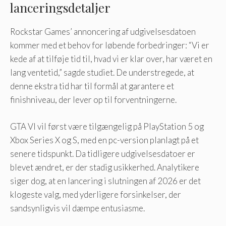
lanceringsdetaljer
Rockstar Games’ annoncering af udgivelsesdatoen
kommer med et behov for løbende forbedringer: “Vi er
kede af at tilføje tid til, hvad vi er klar over, har været en
lang ventetid,” sagde studiet. De understregede, at
denne ekstra tid har til formål at garantere et
finishniveau, der lever op til forventningerne.
GTA VI vil først være tilgængelig på PlayStation 5 og
Xbox Series X og S, med en pc-version planlagt på et
senere tidspunkt. Da tidligere udgivelsesdatoer er
blevet ændret, er der stadig usikkerhed. Analytikere
siger dog, at en lancering i slutningen af ​​2026 er det
klogeste valg, med yderligere forsinkelser, der
sandsynligvis vil dæmpe entusiasme.