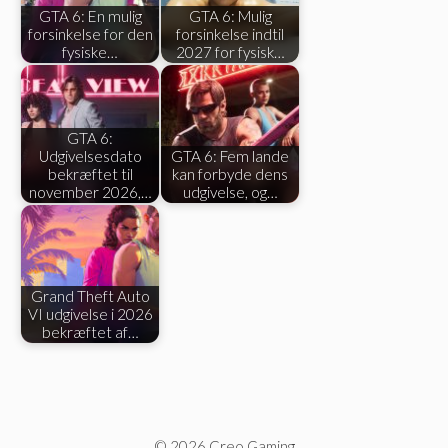
GTA 6: En mulig
GTA 6: Mulig
forsinkelse for den
forsinkelse indtil
fysiske…
2027 for fysisk…
GTA 6:
Udgivelsesdato
GTA 6: Fem lande
bekræftet til
kan forbyde dens
november 2026,…
udgivelse, og…
Grand Theft Auto
VI udgivelse i 2026
bekræftet af…
© 2026 Creo Gaming