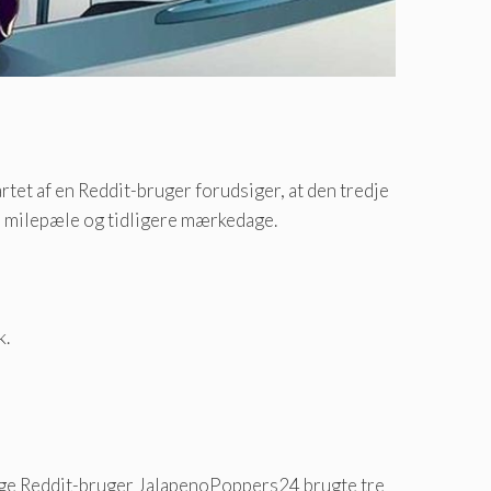
rtet af en Reddit-bruger forudsiger, at den tredje
ke milepæle og tidligere mærkedage.
k.
ndige Reddit-bruger JalapenoPoppers24 brugte tre