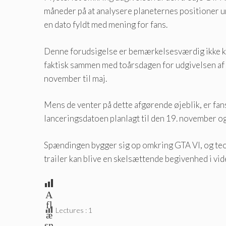
måneder på at analysere planeternes positioner un
en dato fyldt med mening for fans.
Denne forudsigelse er bemærkelsesværdig ikke kun
faktisk sammen med toårsdagen for udgivelsen af ​​
november til maj.
Mens de venter på dette afgørende øjeblik, er fans
lanceringsdatoen planlagt til den 19. november og 
Spændingen bygger sig op omkring GTA VI, og teo
trailer kan blive en skelsættende begivenhed i vid
A
fl
Lectures :
1
æ
sn