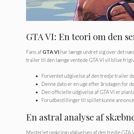
GTA VI: En teori om den sen
Fans af
GTA VI
har længe undret sig over det næst
trailer til den længe ventede GTA VI vil blive fr
Forventet udgivelse af den tredje trailer de
Denne dato er en uge efter årsdagen for den
Den officielle udgivelse af GTA VI er planl
Forudbestillinger til spillet kunne annonce
En astral analyse af skæbn
Mysteriet omkring udgivelsen af ​​den tredje GTA