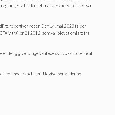
regninger ville den 14. maj være ideel, da den var
dligere begivenheder. Den 14. maj 2023 falder
GTA V trailer 2 i 2012, som var blevet omlagt fra
nne endelig give længe ventede svar: bekræftelse af
ment med franchisen. Udgivelsen af ​​denne