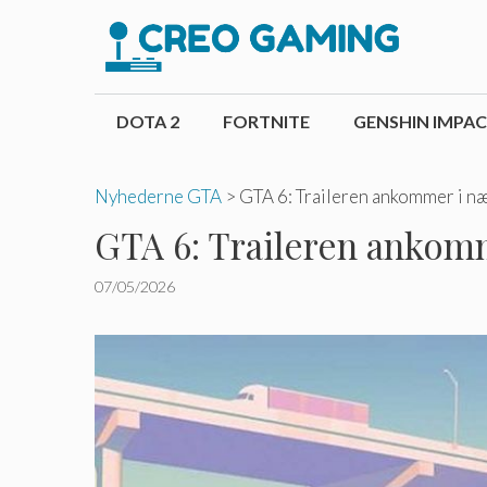
Hop
til
indhold
DOTA 2
FORTNITE
GENSHIN IMPA
Nyhederne GTA
>
GTA 6: Traileren ankommer i næ
GTA 6: Traileren ankomm
07/05/2026