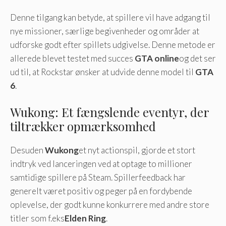
Denne tilgang kan betyde, at spillere vil have adgang til
nye missioner, særlige begivenheder og områder at
udforske godt efter spillets udgivelse. Denne metode er
allerede blevet testet med succes
GTA online
og det ser
ud til, at Rockstar ønsker at udvide denne model til
GTA
6
.
Wukong: Et fængslende eventyr, der
tiltrækker opmærksomhed
Desuden
Wukong
et nyt actionspil, gjorde et stort
indtryk ved lanceringen ved at optage to millioner
samtidige spillere på Steam. Spillerfeedback har
generelt været positiv og peger på en fordybende
oplevelse, der godt kunne konkurrere med andre store
titler som f.eks
Elden Ring
.