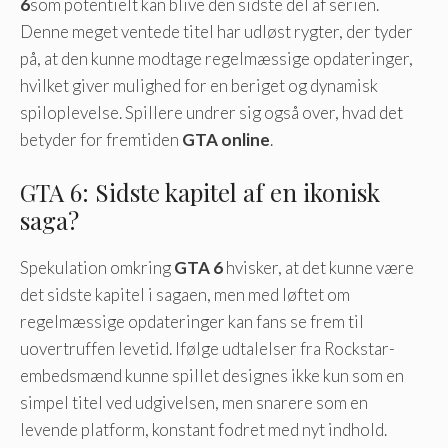
6
som potentielt kan blive den sidste del af serien.
Denne meget ventede titel har udløst rygter, der tyder
på, at den kunne modtage regelmæssige opdateringer,
hvilket giver mulighed for en beriget og dynamisk
spiloplevelse. Spillere undrer sig også over, hvad det
betyder for fremtiden
GTA online
.
GTA 6: Sidste kapitel af en ikonisk
saga?
Spekulation omkring
GTA 6
hvisker, at det kunne være
det sidste kapitel i sagaen, men med løftet om
regelmæssige opdateringer kan fans se frem til
uovertruffen levetid. Ifølge udtalelser fra Rockstar-
embedsmænd kunne spillet designes ikke kun som en
simpel titel ved udgivelsen, men snarere som en
levende platform, konstant fodret med nyt indhold.