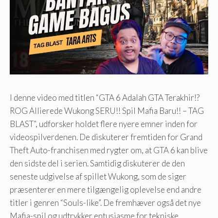
I denne video med titlen “GTA 6 Adalah GTA Terakhir!?
ROG Allierede Wukong SERU!! Spil Mafia Baru!! – TAG
BLAST”, udforsker holdet flere nyere emner inden for
videospilverdenen. De diskuterer fremtiden for Grand
Theft Auto-franchisen med rygter om, at GTA 6 kan blive
den sidste del i serien. Samtidig diskuterer de den
seneste udgivelse af spillet Wukong, som de siger
præsenterer en mere tilgængelig oplevelse end andre
titler i genren “Souls-like”. De fremhæver også det nye
Mafia-spil og udtrykker entusiasme for tekniske