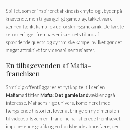
Spillet, som er inspireret af kinesisk mytologi, byder på
krævende, men tilgængeligt gameplay, takket være
gennemtænkt kamp- og udforskningsmekanik. De første
returneringer fremhæver især dets tilbud af
spændende quests og dynamiske kampe, hvilket gør det
meget attraktivt for videospilsentusiaster.
En tilbagevenden af ​​Mafia-
franchisen
Samtidig offentliggøres et nyt kapitel til serien
Mafia
med titlen
Mafia: Det gamle land
vækker også
interesse. Mafiaens rige univers, kombineret med
fængslende historier, lover at bringe en ny dimension
til videospilsgenren. Trailerne har allerede fremhævet
imponerende grafik og en fordybende atmosfære, der