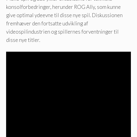
konsolforbedringer, herunder ROG Ally, som kunne
give optimal ydeevne til disse nye spil. Diskussionen
fremhæver den fortsatte udvikling af
videospilindustrien og spillernes forventninger til
disse nye titler.