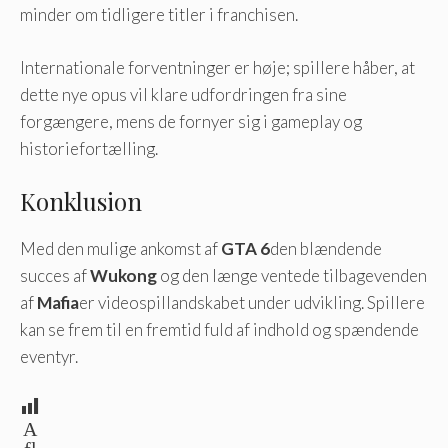
minder om tidligere titler i franchisen.
Internationale forventninger er høje; spillere håber, at
dette nye opus vil klare udfordringen fra sine
forgængere, mens de fornyer sig i gameplay og
historiefortælling.
Konklusion
Med den mulige ankomst af
GTA 6
den blændende
succes af
Wukong
og den længe ventede tilbagevenden
af
Mafia
er videospillandskabet under udvikling. Spillere
kan se frem til en fremtid fuld af indhold og spændende
eventyr.
A
fl