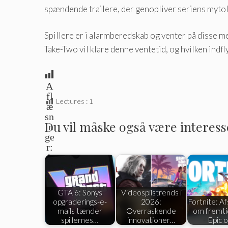
spændende trailere, der genopliver seriens mytol
Spillere er i alarmberedskab og venter på disse m
Take-Two vil klare denne ventetid, og hvilken indf
A
fl
Lectures :
1
æ
sn
Du vil måske også være interesser
in
ge
r:
0
GTA 6: Sonys
Videospilstrends i
opgraderings-e-
2026:
Fortnite: Af
mails tænder
Overraskende
om fremti
spillernes…
innovationer…
Epic 