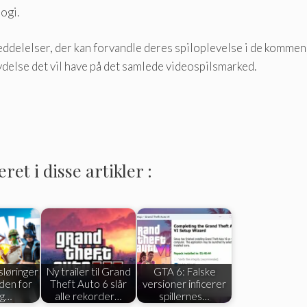
ogi.
eddelelser, der kan forvandle deres spiloplevelse i de kommend
lydelse det vil have på det samlede videospilsmarked.
et i disse artikler :
sløringer
Ny trailer til Grand
GTA 6: Falske
den for
Theft Auto 6 slår
versioner inficerer
og…
alle rekorder…
spillernes…