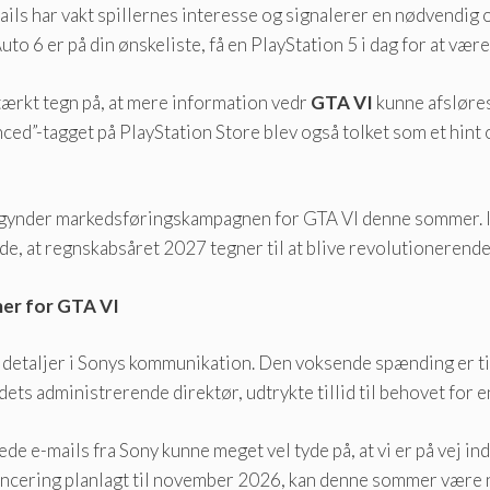
ails har vakt spillernes interesse og signalerer en nødvendig 
o 6 er på din ønskeliste, få en PlayStation 5 i dag for at være k
ærkt tegn på, at mere information vedr
GTA VI
kunne afsløres
ced”-tagget på PlayStation Store blev også tolket som et hint o
 begynder markedsføringskampagnen for GTA VI denne sommer.
de, at regnskabsåret 2027 tegner til at blive revolutioneren
er for GTA VI
 detaljer i Sonys kommunikation. Den voksende spænding er til 
ets administrerende direktør, udtrykte tillid til behovet for en
ede e-mails fra Sony kunne meget vel tyde på, at vi er på vej i
ncering planlagt til november 2026, kan denne sommer være n