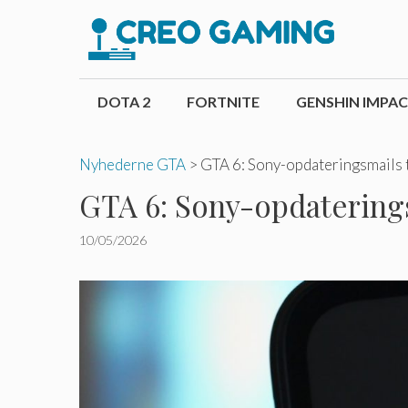
Hop
til
indhold
DOTA 2
FORTNITE
GENSHIN IMPA
Nyhederne GTA
>
GTA 6: Sony-opdateringsmails 
GTA 6: Sony-opdaterings
10/05/2026