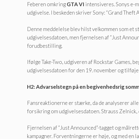
Feberen omkring
GTA VI
intensiveres. Sonys e-m
udgivelse. I beskeden skriver Sony: “Grand Theft Aut
Denne meddelelse blev hilst velkommen som et st
udgivelsesdatoen, men fjernelsen af ​​”Just Announ
forudbestilling.
Ifølge Take-Two, udgiveren af ​​Rockstar Games,
udgivelsesdatoen for den 19. november og tilføje
H2: Advarselstegn på en begivenhedsrig somm
Fansreaktionerne er stærke, da de analyserer alle
forsikring om udgivelsesdatoen. Strauss Zelnick, d
Fjernelsen af ​​”Just Announced”-tagget og målrett
kampagner. Forventningerne er høje, og med en la