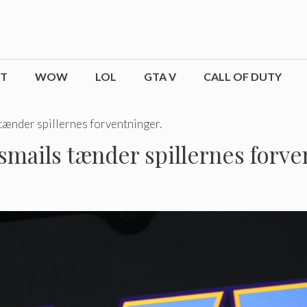
CT
WOW
LOL
GTA V
CALL OF DUTY
tænder spillernes forventninger.
mails tænder spillernes forve