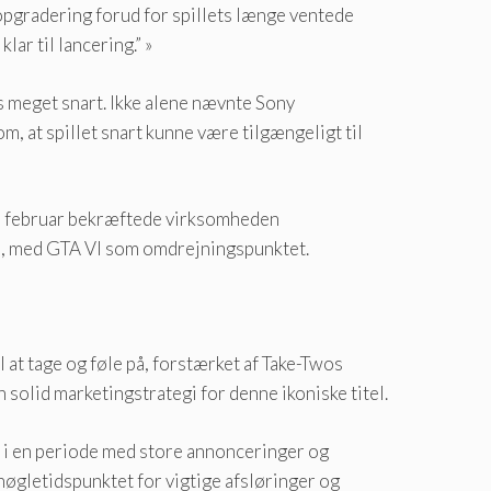
opgradering forud for spillets længe ventede
lar til lancering.” »
 meget snart. Ikke alene nævnte Sony
m, at spillet snart kunne være tilgængeligt til
 I februar bekræftede virksomheden
de, med GTA VI som omdrejningspunktet.
at tage og føle på, forstærket af Take-Twos
 solid marketingstrategi for denne ikoniske titel.
nd i en periode med store annonceringer og
øgletidspunktet for vigtige afsløringer og