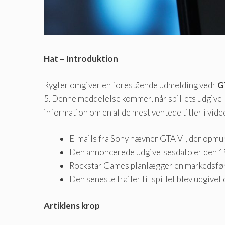
Hat – Introduktion
Rygter omgiver en forestående udmelding vedr
G
5. Denne meddelelse kommer, når spillets udgive
information om en af ​​de mest ventede titler i vide
E-mails fra Sony nævner GTA VI, der opmuntr
Den annoncerede udgivelsesdato er den 19. 
Rockstar Games planlægger en markedsføri
Den seneste trailer til spillet blev udgivet 
Artiklens krop