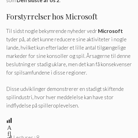
som
Den sidste af os 2
.
Forstyrrelser hos Microsoft
Til sidst nogle bekymrende nyheder vedr
Microsoft
tyder på, at det kunne reducere sine aktiviteter i nogle
lande, hvilket kun efterlader et lille antal tilgængelige
markeder for sine konsoller og spil. Årsagerne til denne
beslutning er stadig uklare, men det kan få konsekvenser
for spilsamfundene i disse regioner.
Disse udviklinger demonstrerer en stadigt skiftende
spilindustri, hvor hver meddelelse kan have stor
indflydelse på spilleroplevelsen.
A
fl
Lectures :
8