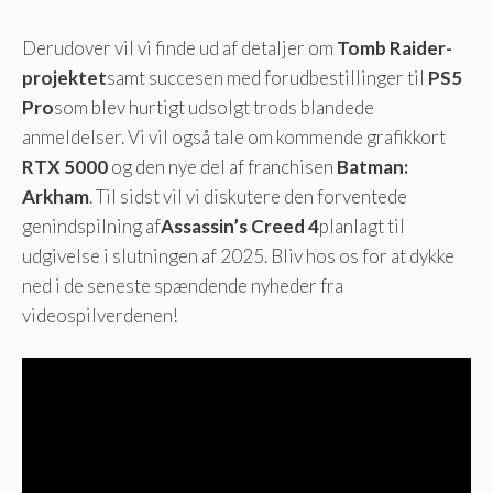
Derudover vil vi finde ud af detaljer om
Tomb Raider-
projektet
samt succesen med forudbestillinger til
PS5
Pro
som blev hurtigt udsolgt trods blandede
anmeldelser. Vi vil også tale om kommende grafikkort
RTX 5000
og den nye del af franchisen
Batman:
Arkham
. Til sidst vil vi diskutere den forventede
genindspilning af
Assassin’s Creed 4
planlagt til
udgivelse i slutningen af ​​2025. Bliv hos os for at dykke
ned i de seneste spændende nyheder fra
videospilverdenen!