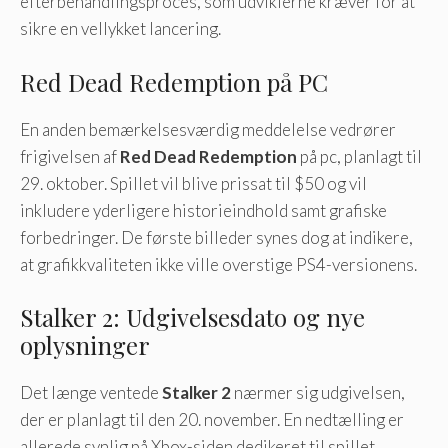
efterbehandlingsproces, som udviklerne kræver for at
sikre en vellykket lancering.
Red Dead Redemption på PC
En anden bemærkelsesværdig meddelelse vedrører
frigivelsen af
Red Dead Redemption
på pc, planlagt til
29. oktober. Spillet vil blive prissat til $50 og vil
inkludere yderligere historieindhold samt grafiske
forbedringer. De første billeder synes dog at indikere,
at grafikkvaliteten ikke ville overstige PS4-versionens.
Stalker 2: Udgivelsesdato og nye
oplysninger
Det længe ventede
Stalker 2
nærmer sig udgivelsen,
der er planlagt til den 20. november. En nedtælling er
allerede synlig på Xbox-siden dedikeret til spillet,