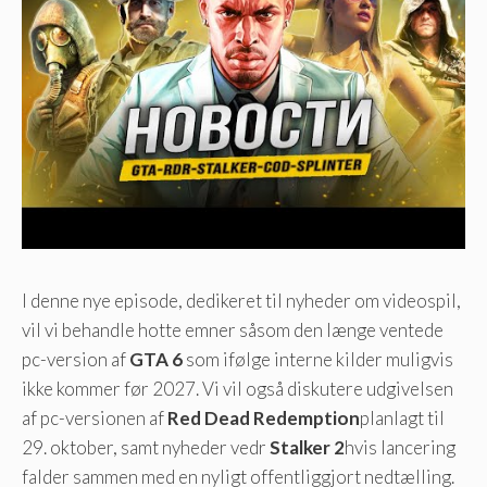
I denne nye episode, dedikeret til nyheder om videospil,
vil vi behandle hotte emner såsom den længe ventede
pc-version af
GTA 6
som ifølge interne kilder muligvis
ikke kommer før 2027. Vi vil også diskutere udgivelsen
af ​​pc-versionen af
Red Dead Redemption
planlagt til
29. oktober, samt nyheder vedr
Stalker 2
hvis lancering
falder sammen med en nyligt offentliggjort nedtælling.