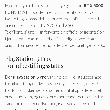
Med hensyn til hardwaren, de nye grafikkort
RTX 5000
fra NVIDIA fortsætter med at skabe interesse. De
første flagskibsmodeller forventes at blive lanceret til
priser, der spænder fra $700 til $2.500.
Teknikentusiaster kan forvente en officiel præsentation
i januar næste år, men det er tilrådeligt at vente på et
prisfald på nuværende modeller, før de foretager et køb.
PlayStation 5 Pro:
Forudbestillingsstatus
Der
PlayStation 5 Pro
var en øjeblikkelig succes med
forudbestillinger, der blev udsolgt i flere regioner. På
trods af kritikken ser konsollen ud til at appellere til et
bredt publikum, og udviklere anerkender dens evne til at
køre spil med bedre flydende, især ved at nævne titler