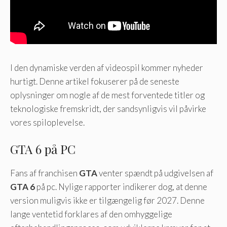
I den dynamiske verden af ​​videospil kommer nyheder
hurtigt. Denne artikel fokuserer på de seneste
oplysninger om nogle af de mest forventede titler og
teknologiske fremskridt, der sandsynligvis vil påvirke
vores spiloplevelse.
GTA 6 på PC
Fans af franchisen
GTA
venter spændt på udgivelsen af
GTA 6
på pc. Nylige rapporter indikerer dog, at denne
version muligvis ikke er tilgængelig før 2027. Denne
lange ventetid forklares af den omhyggelige