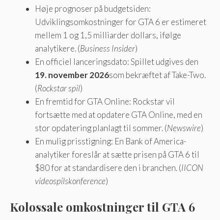
Høje prognoser på budgetsiden:
Udviklingsomkostninger for GTA 6 er estimeret
mellem 1 og 1,5 milliarder dollars, ifølge
analytikere. (
Business Insider
)
En officiel lanceringsdato: Spillet udgives den
19. november 2026
som bekræftet af Take-Two.
(
Rockstar spil
)
En fremtid for GTA Online: Rockstar vil
fortsætte med at opdatere GTA Online, med en
stor opdatering planlagt til sommer. (
Newswire
)
En mulig prisstigning: En Bank of America-
analytiker foreslår at sætte prisen på GTA 6 til
$80 for at standardisere den i branchen. (
IICON
videospilskonference
)
Kolossale omkostninger til GTA 6