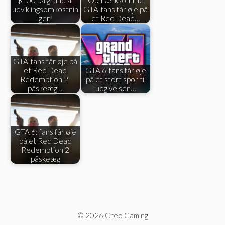
udviklingsomkostnin
GTA-fans får øje på
ger?
et Red Dead…
GTA-fans får øje på
et Red Dead
GTA 6-fans får øje
Redemption 2-
på et stort spor til
påskeæg…
udgivelsen…
GTA 6: fans får øje
på et Red Dead
Redemption 2
påskeæg
© 2026 Creo Gaming