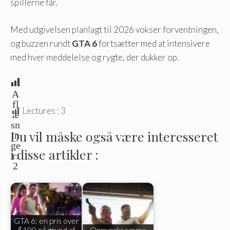
spillerne får.
Med udgivelsen planlagt til 2026 vokser forventningen,
og buzzen rundt
GTA 6
fortsætter med at intensivere
med hver meddelelse og rygte, der dukker op.
A
fl
Lectures :
3
æ
sn
Du vil måske også være interesseret
in
ge
i disse artikler :
r:
2
GTA 6: en pris over
$100 på grund af
Opmærksomme