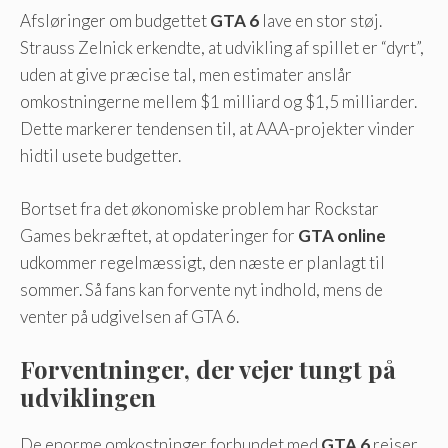
Afsløringer om budgettet
GTA 6
lave en stor støj.
Strauss Zelnick erkendte, at udvikling af spillet er “dyrt”,
uden at give præcise tal, men estimater anslår
omkostningerne mellem $1 milliard og $1,5 milliarder.
Dette markerer tendensen til, at AAA-projekter vinder
hidtil usete budgetter.
Bortset fra det økonomiske problem har Rockstar
Games bekræftet, at opdateringer for
GTA online
udkommer regelmæssigt, den næste er planlagt til
sommer. Så fans kan forvente nyt indhold, mens de
venter på udgivelsen af ​​GTA 6.
Forventninger, der vejer tungt på
udviklingen
De enorme omkostninger forbundet med
GTA 6
rejser