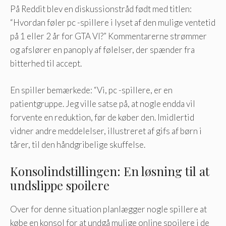
På Reddit blev en diskussionstråd født med titlen:
“Hvordan føler pc -spillere i lyset af den mulige ventetid
på 1 eller 2 år for GTA VI?” Kommentarerne strømmer
og afslører en panoply af følelser, der spænder fra
bitterhed til accept.
En spiller bemærkede: “Vi, pc -spillere, er en
patientgruppe. Jeg ville satse på, at nogle endda vil
forvente en reduktion, før de køber den. Imidlertid
vidner andre meddelelser, illustreret af gifs af børn i
tårer, til den håndgribelige skuffelse.
Konsolindstillingen: En løsning til at
undslippe spoilere
Over for denne situation planlægger nogle spillere at
købe en konsol for at undgå mulige online spoilere i de