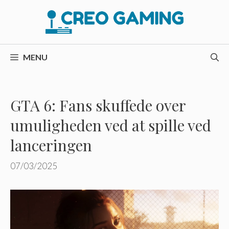
Hop
til
indhold
MENU
GTA 6: Fans skuffede over
umuligheden ved at spille ved
lanceringen
07/03/2025