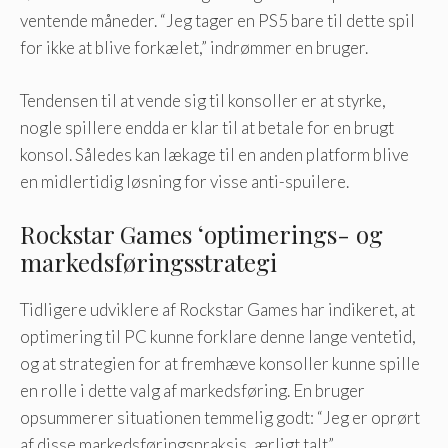
ventende måneder. “Jeg tager en PS5 bare til dette spil
for ikke at blive forkælet,” indrømmer en bruger.
Tendensen til at vende sig til konsoller er at styrke,
nogle spillere endda er klar til at betale for en brugt
konsol. Således kan lækage til en anden platform blive
en midlertidig løsning for visse anti-spuilere.
Rockstar Games ‘optimerings- og
markedsføringsstrategi
Tidligere udviklere af Rockstar Games har indikeret, at
optimering til PC kunne forklare denne lange ventetid,
og at strategien for at fremhæve konsoller kunne spille
en rolle i dette valg af markedsføring. En bruger
opsummerer situationen temmelig godt: “Jeg er oprørt
af disse markedsføringspraksis, ærligt talt”.