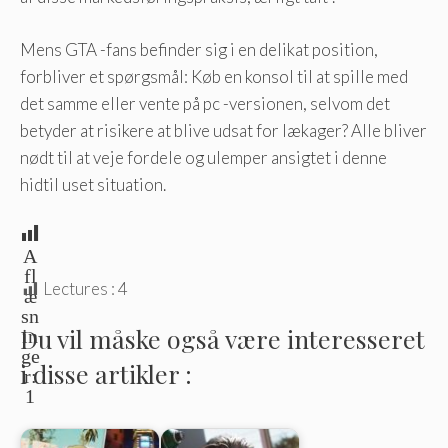
Mens GTA -fans befinder sig i en delikat position,
forbliver et spørgsmål: Køb en konsol til at spille med
det samme eller vente på pc -versionen, selvom det
betyder at risikere at blive udsat for lækager? Alle bliver
nødt til at veje fordele og ulemper ansigtet i denne
hidtil uset situation.
A
fl
Lectures :
4
æ
sn
Du vil måske også være interesseret
in
ge
i disse artikler :
r:
1