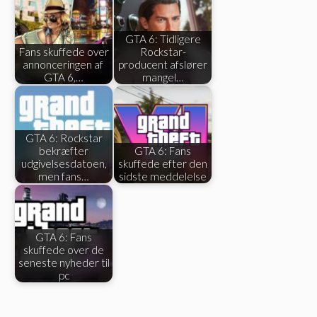
GTA 6: Tidligere
Fans skuffede over
Rockstar-
annonceringen af ​​
producent afslører
GTA 6,…
mangel…
GTA 6: Rockstar
bekræfter
GTA 6: Fans
udgivelsesdatoen,
skuffede efter den
men fans…
sidste meddelelse
GTA 6: Fans
skuffede over de
seneste nyheder til
pc