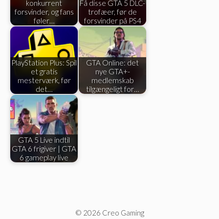
konkurrent
Få disse GTA 5 DLC-
forsvinder, og fans
trofæer, før de
føler…
forsvinder på PS4
PlayStation Plus: Spil
GTA Online: det
et gratis
nye GTA+-
mesterværk, før
medlemskab
det…
tilgængeligt for…
GTA 5 Live indtil
GTA 6 frigiver | GTA
6 gameplay live
© 2026 Creo Gaming