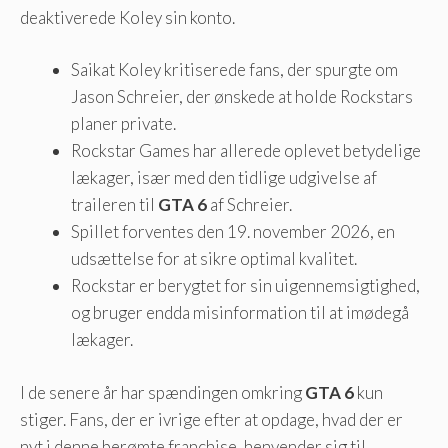
deaktiverede Koley sin konto.
Saikat Koley kritiserede fans, der spurgte om
Jason Schreier, der ønskede at holde Rockstars
planer private.
Rockstar Games har allerede oplevet betydelige
lækager, især med den tidlige udgivelse af
traileren til
GTA 6
af Schreier.
Spillet forventes den 19. november 2026, en
udsættelse for at sikre optimal kvalitet.
Rockstar er berygtet for sin uigennemsigtighed,
og bruger endda misinformation til at imødegå
lækager.
I de senere år har spændingen omkring
GTA 6
kun
stiger. Fans, der er ivrige efter at opdage, hvad der er
nyt i denne berømte franchise, henvender sig til