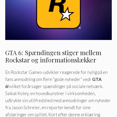
GTA 6: Spændingen stiger mellem
Rockstar og informationslækker
En Rockstar Games-udvikler reagerede for nylig på en
fans anmodning om flere “gode nyheder” vedr
GTA
6
hvilket forårsager spændinger på sociale netværk.
Saikat Koley, en hovedkunstner i virksomheden,
udtrykte sin utilfredshed med anmodninger om nyheder
fra Jason Schreier, en reporter kendt for sine
afsløringer om spillet. Kort efter denne erklæring