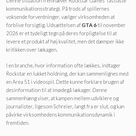
Denne situation fremhæver Rockstar Games’ fastlåste
kommunikationsstrategi. På trods af spillernes
voksende forventninger, vælger virksomheden at
forblive forsigtig. Udsættelsen af
GTA 6
til november
2026 er et tydeligt tegn på deres forpligtelse til at
levere et produkt af høj kvalitet, men det dæmper ikke
kritikken over lækagen.
I en branche, hvor information ofte lækkes, indtager
Rockstar en lukket holdning, der kan sammenlignes med
en Area 51 i videospil. Dette kunne forklare brugen af ​​
desinformation til at imødegå lækager. Denne
sammenhæng viser, at kampen mellem udviklere og
journalister, ligesom Schreier, langt fra er slut, og kan
påvirke virksomhedens kommunikationsdynamik i
fremtiden.