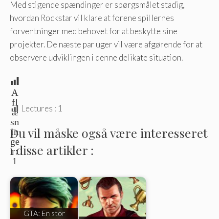
Med stigende spændinger er spørgsmålet stadig,
hvordan Rockstar vil klare at forene spillernes
forventninger med behovet for at beskytte sine
projekter. De næste par uger vil være afgørende for at
observere udviklingen i denne delikate situation.
A
fl
Lectures :
1
æ
sn
Du vil måske også være interesseret
in
ge
i disse artikler :
r:
1
GTA: En stor