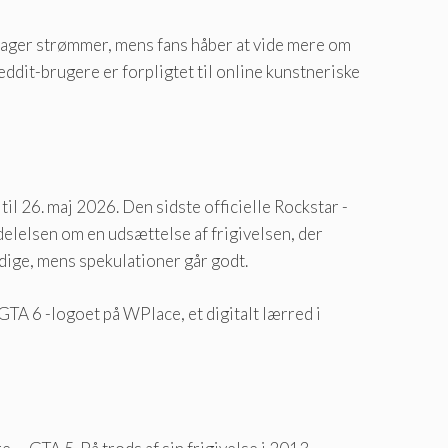
kager strømmer, mens fans håber at vide mere om
ddit-brugere er forpligtet til online kunstneriske
il 26. maj 2026. Den sidste officielle Rockstar -
delelsen om en udsættelse af frigivelsen, der
odige, mens spekulationer går godt.
TA 6 -logoet på WPlace, et digitalt lærred i