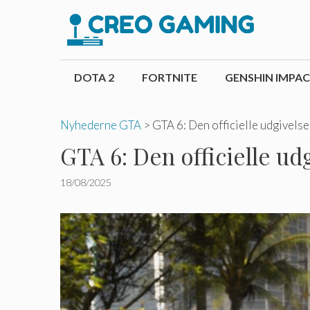
Hop
til
indhold
DOTA 2
FORTNITE
GENSHIN IMPA
Nyhederne GTA
>
GTA 6: Den officielle udgivels
GTA 6: Den officielle ud
18/08/2025