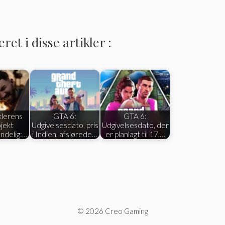
et i disse artikler :
klerens
GTA 6:
GTA 6:
jekt
Udgivelsesdato, pris
Udgivelsesdato, der
ndelig:…
i Indien, afslørede…
er planlagt til 17.…
© 2026 Creo Gaming