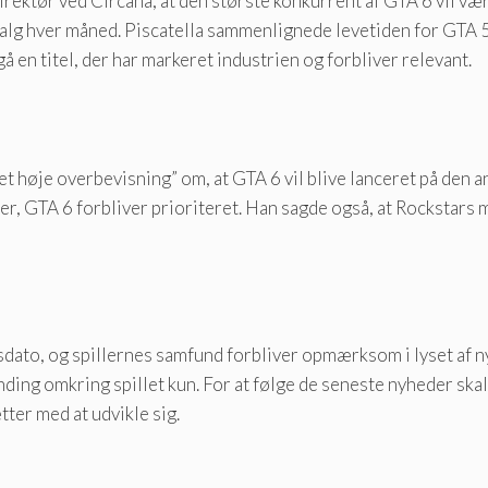
irektør ved Circana, at den største konkurrent af GTA 6 vil vær
salg hver måned. Piscatella sammenlignede levetiden for GTA 
å en titel, der har markeret industrien og forbliver relevant.
t høje overbevisning” om, at GTA 6 vil blive lanceret på den 
ter, GTA 6 forbliver prioriteret. Han sagde også, at Rockstars 
dato, og spillernes samfund forbliver opmærksom i lyset af n
ding omkring spillet kun. For at følge de seneste nyheder sk
tter med at udvikle sig.