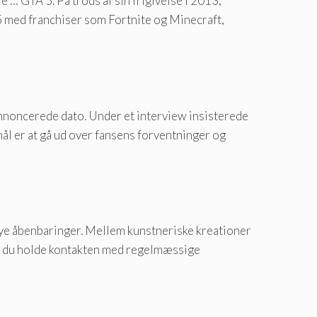
e … GTA 5. På trods af sin frigivelse i 2013,
5 med franchiser som Fortnite og Minecraft,
annoncerede dato. Under et interview insisterede
mål er at gå ud over fansens forventninger og
ye åbenbaringer. Mellem kunstneriske kreationer
al du holde kontakten med regelmæssige