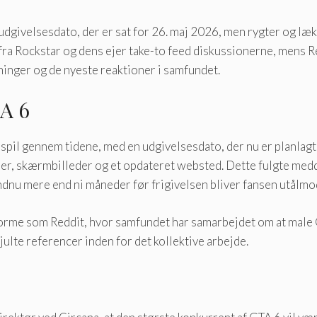
dgivelsesdato, der er sat for 26. maj 2026, men rygter og læ
ra Rockstar og dens ejer take-to feed diskussionerne, mens Re
inger og de nyeste reaktioner i samfundet.
TA 6
spil gennem tidene, med en udgivelsesdato, der nu er planlagt t
ailer, skærmbilleder og et opdateret websted. Dette fulgte med
endnu mere end ni måneder før frigivelsen bliver fansen utålm
orme som Reddit, hvor samfundet har samarbejdet om at male G
ulte referencer inden for det kollektive arbejde.