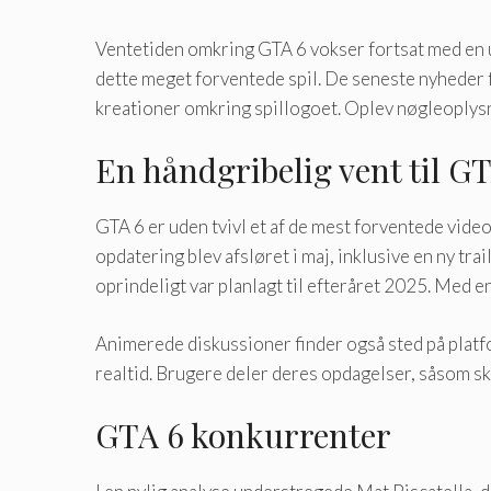
Ventetiden omkring GTA 6 vokser fortsat med en u
dette meget forventede spil. De seneste nyheder f
kreationer omkring spillogoet. Oplev nøgleoplysn
En håndgribelig vent til G
GTA 6 er uden tvivl et af de mest forventede video
opdatering blev afsløret i maj, inklusive en ny tr
oprindeligt var planlagt til efteråret 2025. Med 
Animerede diskussioner finder også sted på platf
realtid. Brugere deler deres opdagelser, såsom skj
GTA 6 konkurrenter