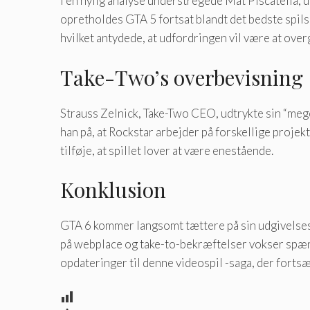
I en nylig analyse understregede Mat Piscatella, d
opretholdes GTA 5 fortsat blandt det bedste spil
hvilket antydede, at udfordringen vil være at overg
Take-Two’s overbevisning
Strauss Zelnick, Take-Two CEO, udtrykte sin “mege
han på, at Rockstar arbejder på forskellige projek
tilføje, at spillet lover at være enestående.
Konklusion
GTA 6 kommer langsomt tættere på sin udgivelses
på webplace og take-to-bekræftelser vokser spæn
opdateringer til denne videospil -saga, der fortsæ