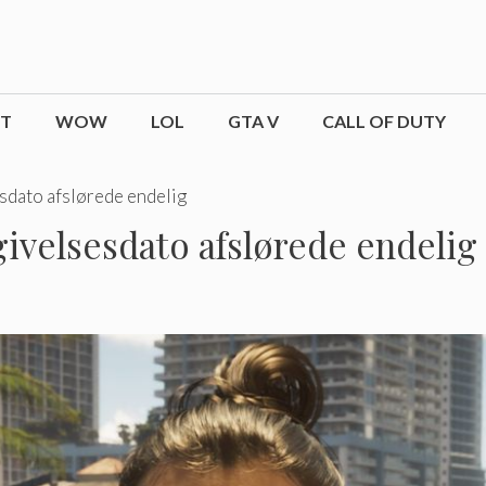
CT
WOW
LOL
GTA V
CALL OF DUTY
esdato afslørede endelig
givelsesdato afslørede endelig