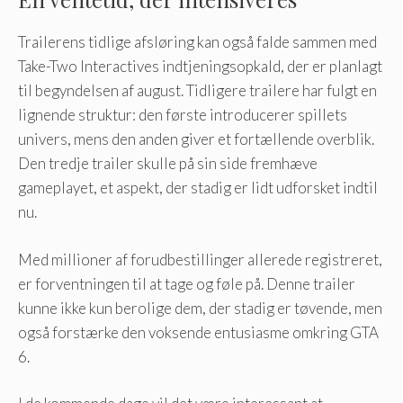
Trailerens tidlige afsløring kan også falde sammen med
Take-Two Interactives indtjeningsopkald, der er planlagt
til begyndelsen af ​​august. Tidligere trailere har fulgt en
lignende struktur: den første introducerer spillets
univers, mens den anden giver et fortællende overblik.
Den tredje trailer skulle på sin side fremhæve
gameplayet, et aspekt, der stadig er lidt udforsket indtil
nu.
Med millioner af forudbestillinger allerede registreret,
er forventningen til at tage og føle på. Denne trailer
kunne ikke kun berolige dem, der stadig er tøvende, men
også forstærke den voksende entusiasme omkring GTA
6.