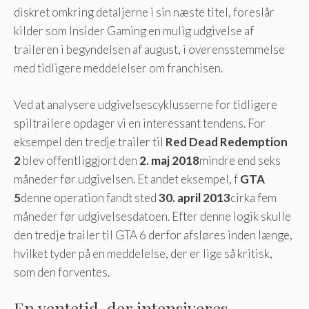
diskret omkring detaljerne i sin næste titel, foreslår
kilder som Insider Gaming en mulig udgivelse af
traileren i begyndelsen af ​​august, i overensstemmelse
med tidligere meddelelser om franchisen.
Ved at analysere udgivelsescyklusserne for tidligere
spiltrailere opdager vi en interessant tendens. For
eksempel den tredje trailer til
Red Dead Redemption
2
blev offentliggjort den
2. maj 2018
mindre end seks
måneder før udgivelsen. Et andet eksempel, f
GTA
5
denne operation fandt sted
30. april 2013
cirka fem
måneder før udgivelsesdatoen. Efter denne logik skulle
den tredje trailer til GTA 6 derfor afsløres inden længe, ​​
hvilket tyder på en meddelelse, der er lige så kritisk,
som den forventes.
En ventetid, der intensiveres