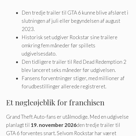
Den tredje trailer til GTA 6 kunne blive afsløret i
slutningen af ​​juli eller begyndelsen af ​​august
2023.
Historisk set udgiver Rockstar sine trailere
omkring fem måneder før spillets
udgivelsesdato.
Den tidligere trailer til Red Dead Redemption 2
blev lanceret seks måneder før udgivelsen.
Fansens forventninger stiger, med millioner af
forudbestillinger allerede registreret.
Et nøgleøjeblik for franchisen
Grand Theft Auto-fans er utålmodige. Med en udgivelse
planlagt til
19. november 2026
den tredje trailer til
GTA 6 forventes snart. Selvom Rockstar har været