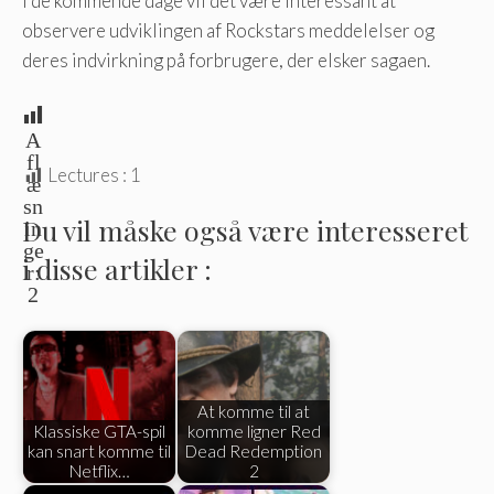
I de kommende dage vil det være interessant at
observere udviklingen af ​​Rockstars meddelelser og
deres indvirkning på forbrugere, der elsker sagaen.
A
fl
Lectures :
1
æ
sn
Du vil måske også være interesseret
in
ge
i disse artikler :
r:
2
At komme til at
Klassiske GTA-spil
komme ligner Red
kan snart komme til
Dead Redemption
Netflix…
2