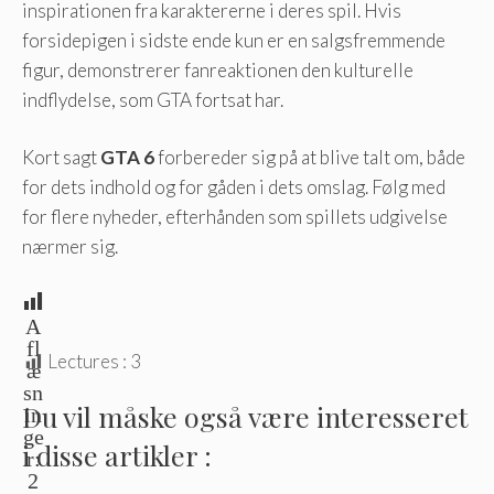
inspirationen fra karaktererne i deres spil. Hvis
forsidepigen i sidste ende kun er en salgsfremmende
figur, demonstrerer fanreaktionen den kulturelle
indflydelse, som GTA fortsat har.
Kort sagt
GTA 6
forbereder sig på at blive talt om, både
for dets indhold og for gåden i dets omslag. Følg med
for flere nyheder, efterhånden som spillets udgivelse
nærmer sig.
A
fl
Lectures :
3
æ
sn
Du vil måske også være interesseret
in
ge
i disse artikler :
r:
2