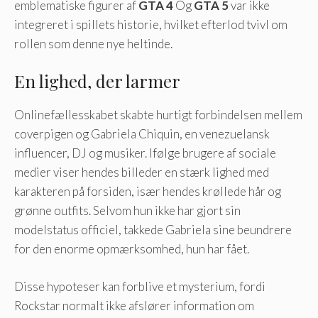
emblematiske figurer af
GTA 4
Og
GTA 5
var ikke
integreret i spillets historie, hvilket efterlod tvivl om
rollen som denne nye heltinde.
En lighed, der larmer
Onlinefællesskabet skabte hurtigt forbindelsen mellem
coverpigen og Gabriela Chiquin, en venezuelansk
influencer, DJ og musiker. Ifølge brugere af sociale
medier viser hendes billeder en stærk lighed med
karakteren på forsiden, især hendes krøllede hår og
grønne outfits. Selvom hun ikke har gjort sin
modelstatus officiel, takkede Gabriela sine beundrere
for den enorme opmærksomhed, hun har fået.
Disse hypoteser kan forblive et mysterium, fordi
Rockstar normalt ikke afslører information om