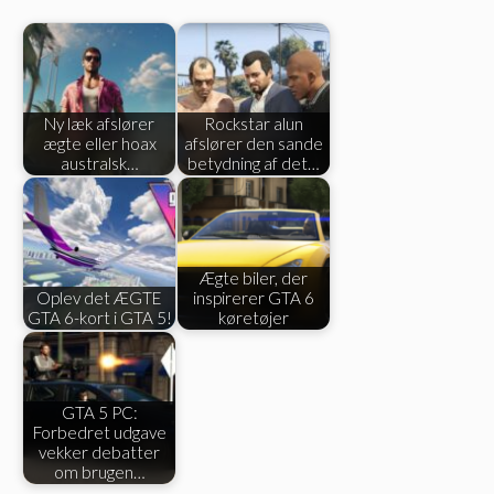
Ny læk afslører
Rockstar alun
ægte eller hoax
afslører den sande
australsk…
betydning af det…
Ægte biler, der
Oplev det ÆGTE
inspirerer GTA 6
GTA 6-kort i GTA 5!
køretøjer
GTA 5 PC:
Forbedret udgave
vekker debatter
om brugen…