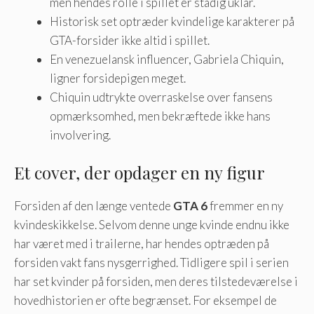
men hendes rolle i spillet er stadig uklar.
Historisk set optræder kvindelige karakterer på
GTA-forsider ikke altid i spillet.
En venezuelansk influencer, Gabriela Chiquin,
ligner forsidepigen meget.
Chiquin udtrykte overraskelse over fansens
opmærksomhed, men bekræftede ikke hans
involvering.
Et cover, der opdager en ny figur
Forsiden af ​​den længe ventede
GTA 6
fremmer en ny
kvindeskikkelse. Selvom denne unge kvinde endnu ikke
har været med i trailerne, har hendes optræden på
forsiden vakt fans nysgerrighed. Tidligere spil i serien
har set kvinder på forsiden, men deres tilstedeværelse i
hovedhistorien er ofte begrænset. For eksempel de