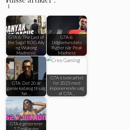
1
GTA 6: The Last of
GTA 6:
the Saga? ROG Ally
Udgivelsesdato
og Wukong
Rygter når Peak
Madness!
Madness
GTA 6 bekræftet
GTA: Det 20 år
for 2025 med
gamle katalog til salg
imponerende salg
før…
af GTA…
GTA 6 genererer
2,7 milliarder