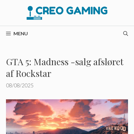
Hop
til
indhold
MENU
GTA 5: Madness -salg afsløret
af Rockstar
08/08/2025