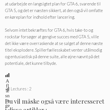
at udarbejde en langsigtet plan for GTA 6, svarende til
GTA 5, og det er næsten sikkert, at den også vil omfatte
en køreplan for indhold efter lancering.
Selvom intet bekræftes for GTA 6, hvis take-to og
rockstar forsøger at gengive succes med GTA 5, ville
det ikke være overraskende at se salget af denne næste
titel eksplodere. Spillerfællesskabet venter utålmodig
og entusiastisk på denne suite, alle øjne nævnt på det
potentiale, det kunne tilbyde.
A
fl
Lectures :
2
æ
sn
Du vil måske også være interesseret
in
ge
i disse artikler :
r: