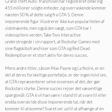
Grand Theft Auto -franchisen har registreret omkring
455 millioner solgte enheder, og overraskende kommer
næsten 50 % af dette salg fra GTA 5. Denne
imponerende figur illustrerer ikke kun populariteten af
sidstnævnte, men også den vægt, som GTA har i
videospilens verden. Take-Two Interactive
understregede i sin rapport, at Rockstar Games med
sine flagskibsfranchiser som GTA og Red Dead
Redemption er et stort aktiv for deres succes.
Mens andre titler, såsom Max Payne og La Noire, er en
del af deres forskellige portefølje, er der ingen tvivl om,
at GTA repræsenterer selve essensen af det, der gør
Rockstars styrke. Denne succes rejser det væsentlige
spørgsmål: GTA 6 vil han være i stand til at svare til eller
endda overskride disse imponerende tal, når det
kommer til at komme? Svaret ser ud til at afhænge af en